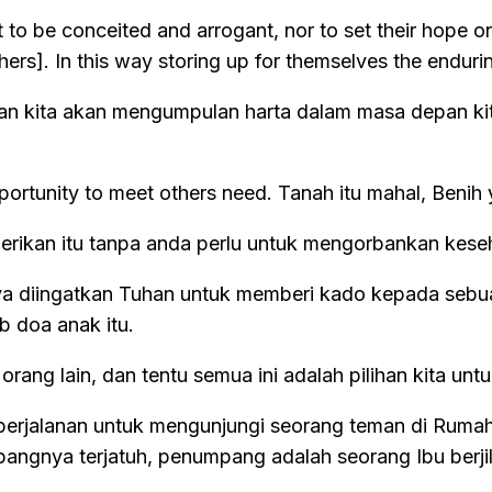
not to be conceited and arrogant, nor to set their hope 
rs]. In this way storing up for themselves the enduring r
n kita akan mengumpulan harta dalam masa depan kita.
portunity to meet others need. Tanah itu mahal, Beni
mberikan itu tanpa anda perlu untuk mengorbankan kes
aya diingatkan Tuhan untuk memberi kado kepada sebu
b doa anak itu.
ng lain, dan tentu semua ini adalah pilihan kita untu
erjalanan untuk mengunjungi seorang teman di Rumah S
ya terjatuh, penumpang adalah seorang Ibu berjilbab 