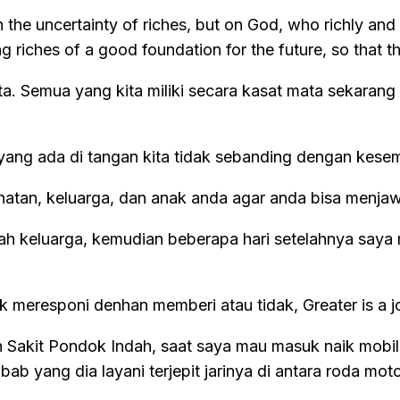
on the uncertainty of riches, but on God, who richly an
iches of a good foundation for the future, so that they 
 Semua yang kita miliki secara kasat mata sekarang 
h yang ada di tangan kita tidak sebanding dengan kes
ehatan, keluarga, dan anak anda agar anda bisa menja
ah keluarga, kemudian beberapa hari setelahnya say
k meresponi denhan memberi atau tidak, Greater is a jo
akit Pondok Indah, saat saya mau masuk naik mobil, 
yang dia layani terjepit jarinya di antara roda moto