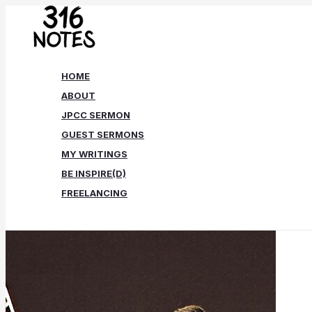
Skip
to
content
HOME
ABOUT
JPCC SERMON
GUEST SERMONS
MY WRITINGS
BE INSPIRE(D)
FREELANCING
Search