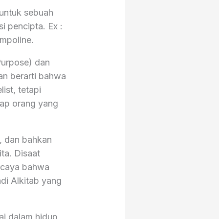
 untuk sebuah
i pencipta. Ex :
ampoline.
(Purpose) dan
an berarti bahwa
ist, tetapi
tiap orang yang
ja, dan bahkan
ta. Disaat
ercaya bahwa
di Alkitab yang
i dalam hidup,