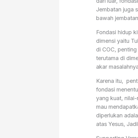
dari luar, fonda
Jembatan juga s
bawah jembatan 
Fondasi hidup ki
dimensi yaitu T
di COC, penting 
terutama di dime
akar masalahnya 
Karena itu, pen
fondasi menentuk
yang kuat, nilai
mau mendapatkan
diperlukan adala
atas Yesus, Jad