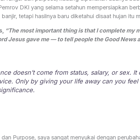
 Pemrov DKI yang selama setahun mempersiapkan ber
anjir, tetapi hasilnya baru diketahui disaat hujan itu 
s,
“The most important thing is that I complete my m
Lord Jesus gave me — to tell people the Good News 
ance doesn’t come from status, salary, or sex. I
vice. Only by giving your life away can you feel 
significance.
it dan Purpose, saya sangat menyukai dengan perubah