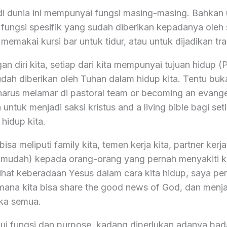
di dunia ini mempunyai fungsi masing-masing. Bahkan
fungsi spesifik yang sudah diberikan kepadanya oleh s
memakai kursi bar untuk tidur, atau untuk dijadikan tr
an diri kita, setiap dari kita mempunyai tujuan hidup 
udah diberikan oleh Tuhan dalam hidup kita. Tentu buk
harus melamar di pastoral team or becoming an evangel
a untuk menjadi saksi kristus and a living bible bagi se
 hidup kita.
bisa meliputi family kita, temen kerja kita, partner ker
 mudah) kepada orang-orang yang pernah menyakiti ki
ihat keberadaan Yesus dalam cara kita hidup, saya p
mana kita bisa share the good news of God, dan menja
ka semua.
i fungsi dan purpose, kadang diperlukan adanya bada