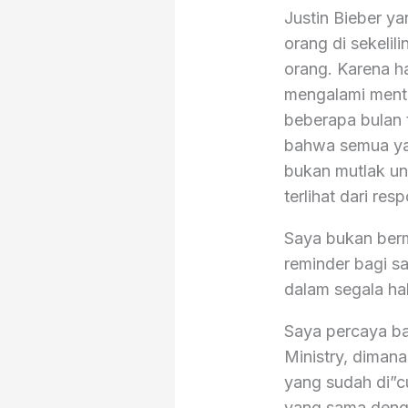
Justin Bieber y
orang di sekeli
orang. Karena ha
mengalami mental
beberapa bulan 
bahwa semua yan
bukan mutlak un
terlihat dari re
Saya bukan berma
reminder bagi s
dalam segala hal
Saya percaya ba
Ministry, diman
yang sudah di”
yang sama denga