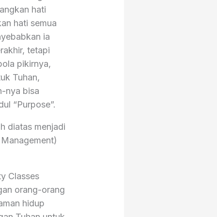
angkan hati
kan hati semua
enyebabkan ia
akhir, tetapi
ola pikirnya,
tuk Tuhan,
h-nya bisa
udul “Purpose”.
h diatas menjadi
me Management)
ty Classes
ngan orang-orang
aman hidup
gan Tuhan untuk