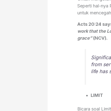
Seperti hal-nya
untuk mencegah b
Acts
20:24
say
work that the 
grace”
(NCV).
Signific
from ser
life has 
LIMIT
Bicara soal Lim