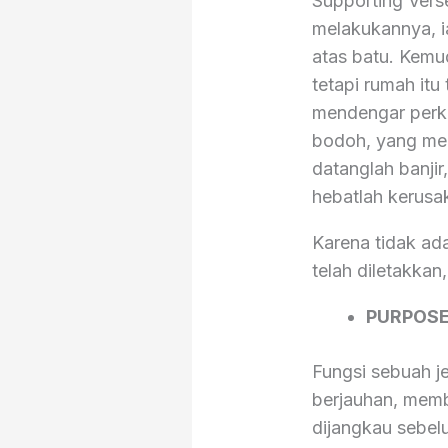
Supporting Vers
melakukannya, i
atas batu. Kemud
tetapi rumah itu
mendengar perka
bodoh, yang men
datanglah banjir
hebatlah kerusa
Karena tidak ad
telah diletakkan,
PURPOS
Fungsi sebuah 
berjauhan, memb
dijangkau sebel