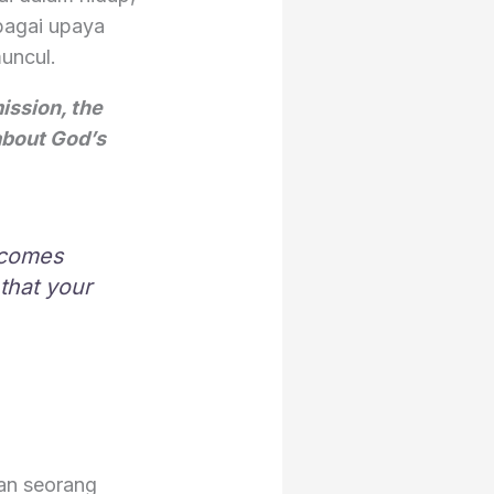
bagai upaya
muncul.
ission, the
about God’s
t comes
that your
an seorang