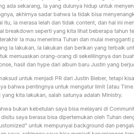
ang ada sekarang, Ia yang dulunya hidup untuk menyen
lingnya, akhirnya sadar bahwa Ia tidak bisa menyenang
l itu, Ia merasa lelah dan tidak content, dan hal ini m
 breakdown seperti yang kita lihat beberapa tahun ter
terakhir Ia mau menerima Tuhan dan mulai mengganti p
g Ia lakukan, Ia lakukan dan berikan yang terbaik un
tuk memuaskan orang-orang di sekelilingnya dan bua
sponse, hasil dan hype dari album baru Justin yang berj
ksud untuk menjadi PR dari Justin Bieber, tetapi kisa
aya bahwa pentingnya untuk mengatur limit (atau Ti
 yang kita lakukan, salah satunya adalah Ministry.
hwa bukan kebetulan saya bisa melayani di Communi
a disitu saya berasa bisa dipertemukan oleh Tuhan de
customized” untuk mempunyai background dan pengal
n saya, sehingga saya bisa menjadi kepanjangan tan