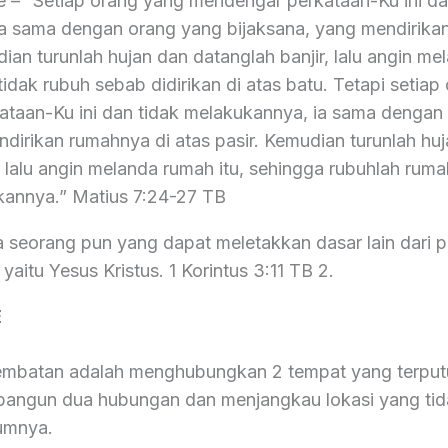
e – “Setiap orang yang mendengar perkataan-Ku ini d
a sama dengan orang yang bijaksana, yang mendirika
ian turunlah hujan dan datanglah banjir, lalu angin me
 tidak rubuh sebab didirikan di atas batu. Tetapi setia
taan-Ku ini dan tidak melakukannya, ia sama dengan
dirikan rumahnya di atas pasir. Kemudian turunlah hu
, lalu angin melanda rumah itu, sehingga rubuhlah ruma
kannya.” Matius 7:24-27 TB
a seorang pun yang dapat meletakkan dasar lain dari 
 yaitu Yesus Kristus. 1 Korintus 3:11 TB 2.
E
jembatan adalah menghubungkan 2 tempat yang terput
angun dua hubungan dan menjangkau lokasi yang tid
umnya.