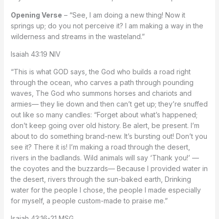
Opening Verse
– “See, I am doing a new thing! Now it
springs up; do you not perceive it? I am making a way in the
wilderness and streams in the wasteland.”
‭‭Isaiah‬ ‭43:19‬ ‭NIV‬‬
“This is what GOD says, the God who builds a road right
through the ocean, who carves a path through pounding
waves, The God who summons horses and chariots and
armies— they lie down and then can’t get up; they’re snuffed
out like so many candles: “Forget about what’s happened;
don’t keep going over old history. Be alert, be present. I’m
about to do something brand-new. It’s bursting out! Don’t you
see it? There it is! I’m making a road through the desert,
rivers in the badlands. Wild animals will say ‘Thank you!’ —
the coyotes and the buzzards— Because I provided water in
the desert, rivers through the sun-baked earth, Drinking
water for the people I chose, the people I made especially
for myself, a people custom-made to praise me.”
‭‭Isaiah‬ ‭43:16-21‬ ‭MSG‬‬