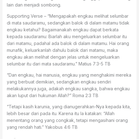
lain dan menjadi sombong.
Supporting Verse – “Mengapakah engkau melihat selumbar
di mata saudaramu, sedangkan balok di dalam matamu tidak
engkau ketahui? Bagaimanakah engkau dapat berkata
kepada saudaramu: Biarlah aku mengeluarkan selumbar itu
dari matamu, padahal ada balok di dalam matamu. Hai orang
munafik, keluarkanlah dahulu balok dari matamu, maka
engkau akan melihat dengan jelas untuk mengeluarkan
selumbar itu dari mata saudaramu.” ‭‭Matius‬ ‭7:3-5‬ ‭TB‬‬
“Dan engkau, hai manusia, engkau yang menghakimi mereka
yang berbuat demikian, sedangkan engkau sendiri
melakukannya juga, adakah engkau sangka, bahwa engkau
akan luput dari hukuman Allah?” ‭‭Roma‬ ‭2:3‬ ‭TB‬‬
“Tetapi kasih karunia, yang dianugerahkan-Nya kepada kita,
lebih besar dari pada itu. Karena itu Ia katakan: “Allah
menentang orang yang congkak, tetapi mengasihani orang
yang rendah hati.” ‭‭Yakobus‬ ‭4:6‬ ‭TB‬‬