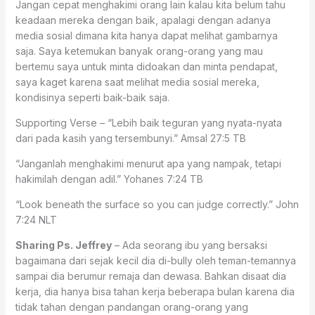
Jangan cepat menghakimi orang lain kalau kita belum tahu
keadaan mereka dengan baik, apalagi dengan adanya
media sosial dimana kita hanya dapat melihat gambarnya
saja. Saya ketemukan banyak orang-orang yang mau
bertemu saya untuk minta didoakan dan minta pendapat,
saya kaget karena saat melihat media sosial mereka,
kondisinya seperti baik-baik saja.
Supporting Verse – “Lebih baik teguran yang nyata-nyata
dari pada kasih yang tersembunyi.” ‭‭Amsal‬ ‭27:5‬ ‭TB‬‬
“Janganlah menghakimi menurut apa yang nampak, tetapi
hakimilah dengan adil.” Yohanes‬ ‭7:24‬ ‭TB‬‬
“Look beneath the surface so you can judge correctly.” John‬
‭7:24‬ ‭NLT‬‬
Sharing Ps. Jeffrey
– Ada seorang ibu yang bersaksi
bagaimana dari sejak kecil dia di-bully oleh teman-temannya
sampai dia berumur remaja dan dewasa. Bahkan disaat dia
kerja, dia hanya bisa tahan kerja beberapa bulan karena dia
tidak tahan dengan pandangan orang-orang yang