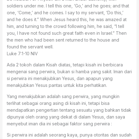
soldiers under me. I tell this one, ‘Go,’ and he goes; and that
one, ‘Come,’ and he comes. I say to my servant, ‘Do this,’
and he does it.” When Jesus heard this, he was amazed at
him, and turning to the crowd following him, he said, “I tell
you, I have not found such great faith even in Israel.” Then
the men who had been sent returned to the house and
found the servant well.
Luke 7:1‭-‬10 NIV
Ada 2 tokoh dalam Kisah diatas, tetapi kisah ini berbicara
mengenai sang perwira, bukan si hamba yang sakit. Iman dari
si perwira ini menakjubkan Yesus, dan apapun yang
menakjubkan Yesus pantas untuk kita perhatikan.
Yang menakjubkan adalah sang perwira, yang mungkin
terlihat sebagai orang asing di kisah ini, tetapi bisa
mendapatkan pengertian tentang sesuatu yang bahkan tidak
dipunyai oleh orang yang dekat di dalam Yesus, dan saya
menyebut iman dia ini sebagai faktor sang perwira :
Si perwira ini adalah seorang kaya, punya otoritas dan sudah