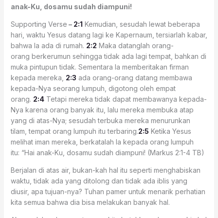
anak-Ku, dosamu sudah diampuni!
Supporting Verse
–
2:1
Kemudian, sesudah lewat beberapa
hari, waktu Yesus datang lagi ke Kapernaum, tersiarlah kabar,
bahwa Ia ada di rumah.
2:2
Maka datanglah orang-
orang berkerumun sehingga tidak ada lagi tempat, bahkan di
muka pintupun tidak. Sementara Ia memberitakan firman
kepada mereka,
2:3
ada orang-orang datang membawa
kepada-Nya seorang lumpuh, digotong oleh empat
orang.
2:4
Tetapi mereka tidak dapat membawanya kepada-
Nya karena orang banyak itu, lalu mereka membuka atap
yang di atas-Nya; sesudah terbuka mereka menurunkan
tilam, tempat orang lumpuh itu terbaring.
2:5
Ketika Yesus
melihat iman mereka, berkatalah Ia kepada orang lumpuh
itu: “Hai anak-Ku, dosamu sudah diampuni! (Markus 2:1-4 TB)
Berjalan di atas air, bukan-kah hal itu seperti menghabiskan
waktu, tidak ada yang ditolong dan tidak ada iblis yang
diusir, apa tujuan-nya? Tuhan pamer untuk menarik perhatian
kita semua bahwa dia bisa melakukan banyak hal.