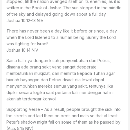
stopped, till the nation avenged itself on its enemies, as it is
written in the Book of Jashar. The sun stopped in the middle
of the sky and delayed going down about a full day.
Joshua 10:12‭-‬13 NIV
There has never been a day like it before or since, a day
when the Lord listened to a human being. Surely the Lord
was fighting for Israel!
Joshua 10:14 NIV
Sama hal-nya dengan kisah penyembuhan dari Petrus,
dimana ada orang sakit yang sangat desperate
membutuhkan mukjizat, dan meminta kepada Tuhan agar
biarlah bayangan dari Petrus disaat dia lewat dapat
menyembuhkan mereka semua yang sakit, tentunya jika
dipikir secara logika saat pertama kali mendengar hal ini
akanlah terdengar konyol.
Supporting Verse – As a result, people brought the sick into
the streets and laid them on beds and mats so that at least
Peter’s shadow might fall on some of them as he passed by
(Acts 5:15 NIV).