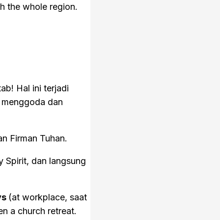
gh the whole region.
! Hal ini terjadi
an menggoda dan
gan Firman Tuhan.
y Spirit, dan langsung
ys
(at workplace, saat
n a church retreat.