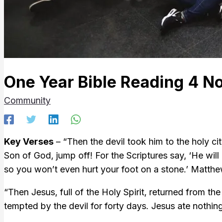
One Year Bible Reading 4 N
Community
Key Verses
– “Then the devil took him to the holy cit
Son of God, jump off! For the Scriptures say, ‘He will
so you won’t even hurt your foot on a stone.’ Matthew‬ ‭
“Then Jesus, full of the Holy Spirit, returned from th
tempted by the devil for forty days. Jesus ate nothing a