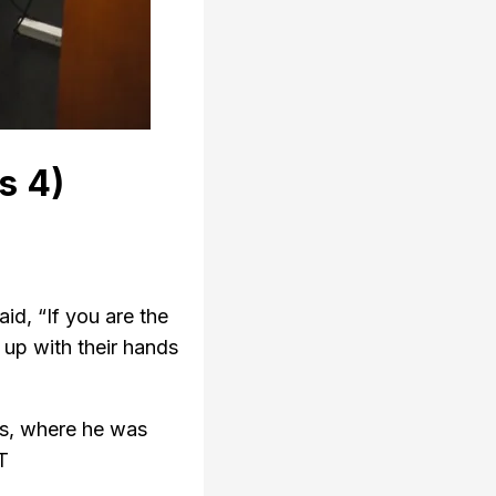
s 4)
id, “If you are the
 up with their hands
ess, where he was
‬‬