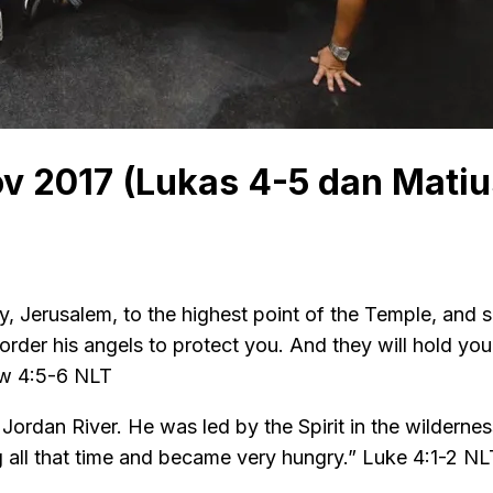
ov 2017 (Lukas 4-5 dan Matiu
y, Jerusalem, to the highest point of the Temple, and sa
 order his angels to protect you. And they will hold you
4:5-6‬ ‭NLT‬‬
e Jordan River. He was led by the Spirit in the wildern
ll that time and became very hungry.” ‭‭Luke‬ ‭4:1-2‬ ‭NLT