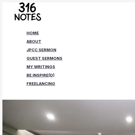
Skip
to
content
HOME
ABOUT
JPCC SERMON
GUEST SERMONS
MY WRITINGS
BE INSPIRE(D)
FREELANCING
Search