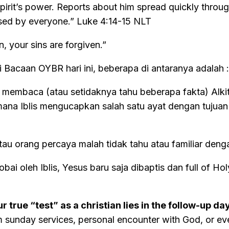
 Spirit’s power. Reports about him spread quickly throu
 by everyone.” Luke‬ ‭4:14-15‬ ‭NLT‬‬
, your sins are forgiven.”
 Bacaan OYBR hari ini, beberapa di antaranya adalah :
 membaca (atau setidaknya tahu beberapa fakta) Alkitab
dimana Iblis mengucapkan salah satu ayat dengan tuju
 atau orang percaya malah tidak tahu atau familiar den
i oleh Iblis, Yesus baru saja dibaptis dan full of Hol
r true “test” as a christian lies in the follow-up da
 sunday services, personal encounter with God, or eve