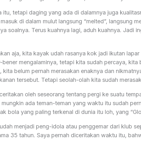
itu, tetapi daging yang ada di dalamnya juga kualitasn
masuk di dalam mulut langsung “melted”, langsung mel
 ya soalnya. Terus kuahnya lagi, aduh kuahnya. Jadi i
kan aja, kita kayak udah rasanya kok jadi ikutan lapa
r-bener mengalaminya, tetapi kita sudah percaya, kita
, kita belum pernah merasakan enaknya dan nikmatnya
kanan tersebut. Tetapi seolah-olah kita sudah merasa
ceritakan oleh seseorang tentang pergi ke suatu tempa
a mungkin ada teman-teman yang waktu itu sudah pern
ak bola yang paling terkenal di dunia itu loh, yang “Glo
udah menjadi peng-idola atau penggemar dari klub sep
lama 35 tahun. Saya pernah diceritakan waktu itu, bah