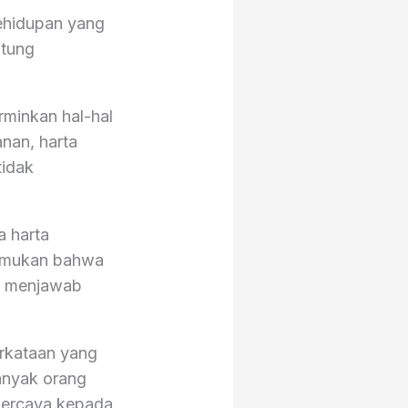
kehidupan yang
ntung
rminkan hal-hal
nan, harta
tidak
 harta
nemukan bahwa
sa menjawab
erkataan yang
banyak orang
 percaya kepada