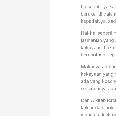
Itu sebabnya sa
berakar di dala
kepadaNya, sada
Hal-hal seperti
jasmaniah yang 
kekayaan, hak m
bergantung kepa
Makanya ada or
kekayaan yang b
ada yang kosong
sepenuhnya apa 
Dan Alkitab kat
keluar dari mulu
mungkin tidak p