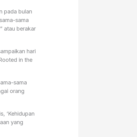
an pada bulan
bersama-sama
d
” atau berakar
sampaikan hari
Rooted in the
a sama-sama
agai orang
is, ‘Kehidupan
taan yang