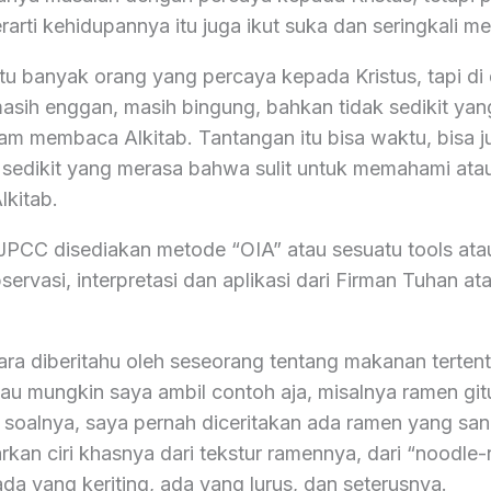
rarti kehidupannya itu juga ikut suka dan seringkali m
tu banyak orang yang percaya kepada Kristus, tapi di
asih enggan, masih bingung, bahkan tidak sedikit ya
lam membaca Alkitab. Tantangan itu bisa waktu, bisa 
ak sedikit yang merasa bahwa sulit untuk memahami ata
kitab.
 JPCC disediakan metode “OIA” atau sesuatu tools atau
servasi, interpretasi dan aplikasi dari Firman Tuhan at
ra diberitahu oleh seseorang tentang makanan terten
tau mungkin saya ambil contoh aja, misalnya ramen git
 soalnya, saya pernah diceritakan ada ramen yang san
an ciri khasnya dari tekstur ramennya, dari “noodle-n
ada yang keriting, ada yang lurus, dan seterusnya.