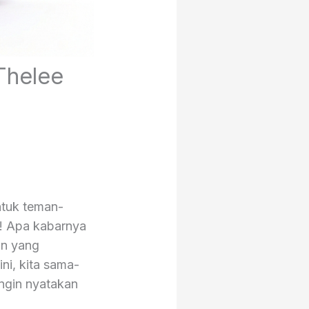
Thelee
untuk teman-
a! Apa kabarnya
an yang
ni, kita sama-
ngin nyatakan