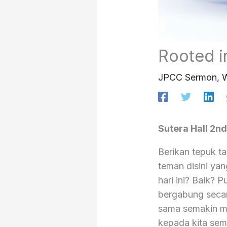
Rooted i
JPCC Sermon
,
W
Sutera Hall 2n
Berikan tepuk ta
teman disini ya
hari ini? Baik?
bergabung secar
sama semakin me
kepada kita sem