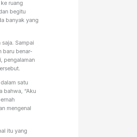
 ke ruang
dan begitu
 ada banyak yang
 saja. Sampai
n baru benar-
gi, pengalaman
ersebut.
 dalam satu
ra bahwa, “Aku
pernah
dan mengenal
al itu yang