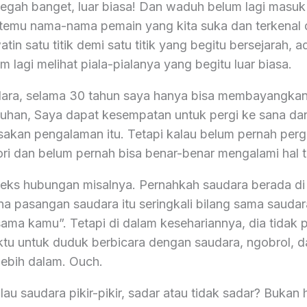
egah banget, luar biasa! Dan waduh belum lagi masuk
ketemu nama-nama pemain yang kita suka dan terkenal 
watin satu titik demi satu titik yang begitu bersejarah,
um lagi melihat piala-pialanya yang begitu luar biasa.
ara, selama 30 tahun saya hanya bisa membayangkan
i Tuhan, Saya dapat kesempatan untuk pergi ke sana da
sakan pengalaman itu. Tetapi kalau belum pernah per
eori dan belum pernah bisa benar-benar mengalami hal t
eks hubungan misalnya. Pernahkah saudara berada di
a pasangan saudara itu seringkali bilang sama sauda
ama kamu”. Tetapi di dalam kesehariannya, dia tidak 
u untuk duduk berbicara dengan saudara, ngobrol, 
lebih dalam. Ouch.
lau saudara pikir-pikir, sadar atau tidak sadar? Bukan h