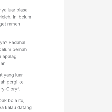
ya luar biasa.
eleh. Ini belum
nget ramen
r ya? Padahal
 belum pernah
 apalagi
kan.
t yang luar
ah pergi ke
ry-Glory”.
ak bola itu,
wa kalau datang