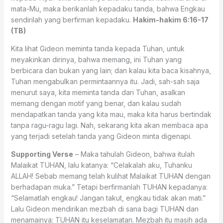
mata-Mu, maka berikanlah kepadaku tanda, bahwa Engkau
sendirilah yang berfirman kepadaku.
Hakim-hakim 6:16-17
(TB)
Kita lihat Gideon meminta tanda kepada Tuhan, untuk
meyakinkan dirinya, bahwa memang, ini Tuhan yang
berbicara dan bukan yang lain; dan kalau kita baca kisahnya,
Tuhan mengabulkan permintaannya itu. Jadi, sah-sah saja
menurut saya, kita meminta tanda dari Tuhan, asalkan
memang dengan motif yang benar, dan kalau sudah
mendapatkan tanda yang kita mau, maka kita harus bertindak
tanpa ragu-ragu lagi. Nah, sekarang kita akan membaca apa
yang terjadi setelah tanda yang Gideon minta digenapi.
Supporting Verse
– Maka tahulah Gideon, bahwa itulah
Malaikat TUHAN, lalu katanya: “Celakalah aku, Tuhanku
ALLAH! Sebab memang telah kulihat Malaikat TUHAN dengan
berhadapan muka.” Tetapi berfirmanlah TUHAN kepadanya:
“Selamatlah engkau! Jangan takut, engkau tidak akan mati.”
Lalu Gideon mendirikan mezbah di sana bagi TUHAN dan
menamainya: TUHAN itu keselamatan. Mezbah itu masih ada