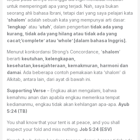
untuk memperingati apa yang terjadi. Nah, saya bukan
seorang ahli bahasa Ibrani, tetapi dari yang saya pelajari kata
‘
shalom
’ adalah sebuah kata yang mempunyai arti dasar:
’
lengkap
’ atau ‘
utuh
’, dalam pengertian
tidak ada yang
kurang, tidak ada yang hilang atau tidak ada yang
cacat;‘complete’ atau ‘whole’ [dalam bahasa Inggris].
Menurut konkordansi Strong’s Concordance, ‘
shalom
’
berarti
keutuhan, kelengkapan,
kesehatan,kesejahteraan, kemakmuran, harmoni dan
damai
. Ada beberapa contoh pemakaian kata ‘shalom’ di
Alkitab, antara lain, dari ayat di bawah ini.
Supporting Verse
– Engkau akan mengalami, bahwa
kemahmu aman dan apabila engkau memeriksa tempat
kediamanmu, engkau tidak akan kehilangan apa-apa.
Ayub
5:24 (TB)
You shall know that your tent is at peace, and you shall
inspect your fold and miss nothing.
Job 5:24 (ESV)