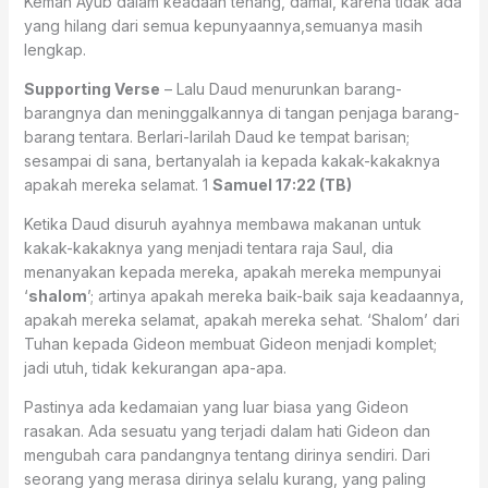
Kemah Ayub dalam keadaan tenang, damai, karena tidak ada
yang hilang dari semua kepunyaannya,semuanya masih
lengkap.
Supporting Verse
– Lalu Daud menurunkan barang-
barangnya dan meninggalkannya di tangan penjaga barang-
barang tentara. Berlari-larilah Daud ke tempat barisan;
sesampai di sana, bertanyalah ia kepada kakak-kakaknya
apakah mereka selamat. 1
Samuel 17:22 (TB)
Ketika Daud disuruh ayahnya membawa makanan untuk
kakak-kakaknya yang menjadi tentara raja Saul, dia
menanyakan kepada mereka, apakah mereka mempunyai
‘
shalom
’; artinya apakah mereka baik-baik saja keadaannya,
apakah mereka selamat, apakah mereka sehat. ‘Shalom’ dari
Tuhan kepada Gideon membuat Gideon menjadi komplet;
jadi utuh, tidak kekurangan apa-apa.
Pastinya ada kedamaian yang luar biasa yang Gideon
rasakan. Ada sesuatu yang terjadi dalam hati Gideon dan
mengubah cara pandangnya tentang dirinya sendiri. Dari
seorang yang merasa dirinya selalu kurang, yang paling