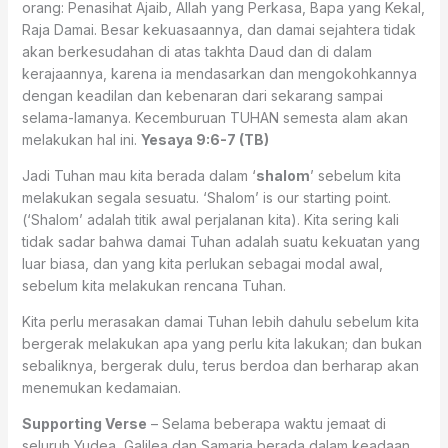
orang: Penasihat Ajaib, Allah yang Perkasa, Bapa yang Kekal,
Raja Damai. Besar kekuasaannya, dan damai sejahtera tidak
akan berkesudahan di atas takhta Daud dan di dalam
kerajaannya, karena ia mendasarkan dan mengokohkannya
dengan keadilan dan kebenaran dari sekarang sampai
selama-lamanya. Kecemburuan TUHAN semesta alam akan
melakukan hal ini.
Yesaya 9:6-7 (TB)
Jadi Tuhan mau kita berada dalam ‘
shalom
’ sebelum kita
melakukan segala sesuatu. ‘Shalom’ is our starting point.
(‘Shalom’ adalah titik awal perjalanan kita). Kita sering kali
tidak sadar bahwa damai Tuhan adalah suatu kekuatan yang
luar biasa, dan yang kita perlukan sebagai modal awal,
sebelum kita melakukan rencana Tuhan.
Kita perlu merasakan damai Tuhan lebih dahulu sebelum kita
bergerak melakukan apa yang perlu kita lakukan; dan bukan
sebaliknya, bergerak dulu, terus berdoa dan berharap akan
menemukan kedamaian.
Supporting Verse
– Selama beberapa waktu jemaat di
seluruh Yudea, Galilea dan Samaria berada dalam keadaan