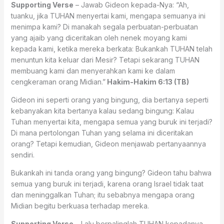
Supporting Verse
– Jawab Gideon kepada-Nya: “Ah,
tuanku, jika TUHAN menyertai kami, mengapa semuanya ini
menimpa kami? Di manakah segala perbuatan-perbuatan
yang ajaib yang diceritakan oleh nenek moyang kami
kepada kami, ketika mereka berkata: Bukankah TUHAN telah
menuntun kita keluar dari Mesir? Tetapi sekarang TUHAN
membuang kami dan menyerahkan kami ke dalam
cengkeraman orang Midian.”
Hakim-Hakim 6:13 (TB)
Gideon ini seperti orang yang bingung, dia bertanya seperti
kebanyakan kita bertanya kalau sedang bingung: Kalau
Tuhan menyertai kita, mengapa semua yang buruk ini terjadi?
Di mana pertolongan Tuhan yang selama ini diceritakan
orang? Tetapi kemudian, Gideon menjawab pertanyaannya
sendiri.
Bukankah ini tanda orang yang bingung? Gideon tahu bahwa
semua yang buruk ini terjadi, karena orang Israel tidak taat
dan meninggalkan Tuhan; itu sebabnya mengapa orang
Midian begitu berkuasa terhadap mereka.
Supporting Verse
– Lalu berpalinglah TUHAN kepadanya