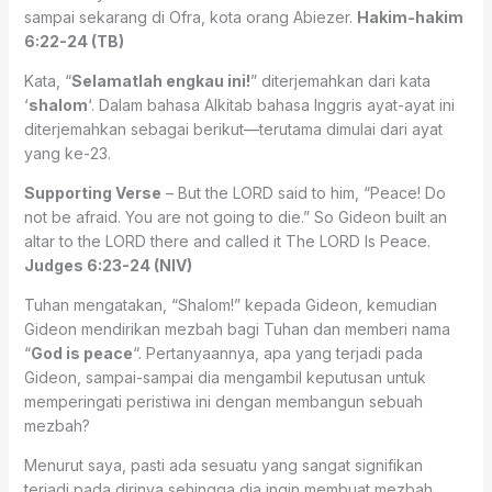
sampai sekarang di Ofra, kota orang Abiezer.
Hakim-hakim
6:22-24 (TB)
Kata, “
Selamatlah engkau ini!
” diterjemahkan dari kata
‘
shalom
‘. Dalam bahasa Alkitab bahasa Inggris ayat-ayat ini
diterjemahkan sebagai berikut—terutama dimulai dari ayat
yang ke-23.
Supporting Verse
– But the LORD said to him, “Peace! Do
not be afraid. You are not going to die.” So Gideon built an
altar to the LORD there and called it The LORD Is Peace.
Judges 6:23-24 (NIV)
Tuhan mengatakan, “Shalom!” kepada Gideon, kemudian
Gideon mendirikan mezbah bagi Tuhan dan memberi nama
“
God is peace
“. Pertanyaannya, apa yang terjadi pada
Gideon, sampai-sampai dia mengambil keputusan untuk
memperingati peristiwa ini dengan membangun sebuah
mezbah?
Menurut saya, pasti ada sesuatu yang sangat signifikan
terjadi pada dirinya sehingga dia ingin membuat mezbah