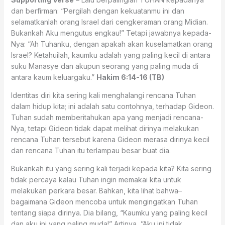
dan berfirman: “Pergilah dengan kekuatanmu ini dan
selamatkanlah orang Israel dari cengkeraman orang Midian.
Bukankah Aku mengutus engkau!” Tetapi jawabnya kepada-
Nya: “Ah Tuhanku, dengan apakah akan kuselamatkan orang
Israel? Ketahuilah, kaumku adalah yang paling kecil di antara
suku Manasye dan akupun seorang yang paling muda di
antara kaum keluargaku.”
Hakim 6:14-16 (TB)
Identitas diri kita sering kali menghalangi rencana Tuhan
dalam hidup kita; ini adalah satu contohnya, terhadap Gideon.
Tuhan sudah memberitahukan apa yang menjadi rencana-
Nya, tetapi Gideon tidak dapat melihat dirinya melakukan
rencana Tuhan tersebut karena Gideon merasa dirinya kecil
dan rencana Tuhan itu terlampau besar buat dia.
Bukankah itu yang sering kali terjadi kepada kita? Kita sering
tidak percaya kalau Tuhan ingin memakai kita untuk
melakukan perkara besar. Bahkan, kita lihat bahwa–
bagaimana Gideon mencoba untuk mengingatkan Tuhan
tentang siapa dirinya. Dia bilang, “Kaumku yang paling kecil
dan aku ini yang paling muda!” Artinya, ”Aku ini tidak