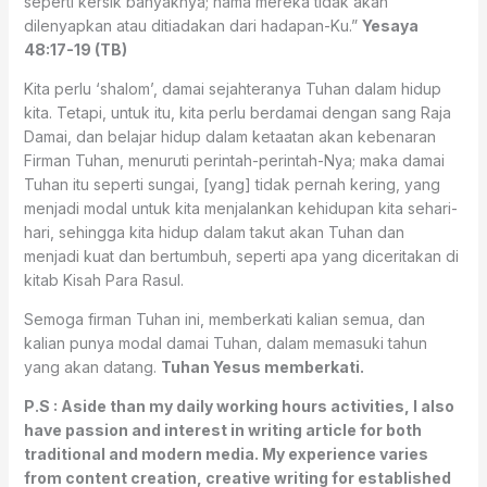
seperti kersik banyaknya; nama mereka tidak akan
dilenyapkan atau ditiadakan dari hadapan-Ku.”
Yesaya
48:17-19 (TB)
Kita perlu ‘shalom’, damai sejahteranya Tuhan dalam hidup
kita. Tetapi, untuk itu, kita perlu berdamai dengan sang Raja
Damai, dan belajar hidup dalam ketaatan akan kebenaran
Firman Tuhan, menuruti perintah-perintah-Nya; maka damai
Tuhan itu seperti sungai, [yang] tidak pernah kering, yang
menjadi modal untuk kita menjalankan kehidupan kita sehari-
hari, sehingga kita hidup dalam takut akan Tuhan dan
menjadi kuat dan bertumbuh, seperti apa yang diceritakan di
kitab Kisah Para Rasul.
Semoga firman Tuhan ini, memberkati kalian semua, dan
kalian punya modal damai Tuhan, dalam memasuki tahun
yang akan datang.
Tuhan Yesus memberkati.
P.S : Aside than my daily working hours activities, I also
have passion and interest in writing article for both
traditional and modern media. My experience varies
from content creation, creative writing for established