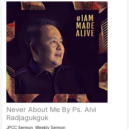
Never About Me By Ps. Alvi
Radjagukguk
JPCC Sermon
,
Weekly Sermon