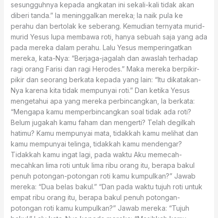
sesungguhnya kepada angkatan ini sekali-kali tidak akan
diberi tanda.” Ia meninggalkan mereka; Ia naik pula ke
perahu dan bertolak ke seberang. Kemudian ternyata murid-
murid Yesus lupa membawa roti, hanya sebuah saja yang ada
pada mereka dalam perahu. Lalu Yesus memperingatkan
mereka, kata-Nya: “Berjaga-jagalah dan awaslah terhadap
ragi orang Farisi dan ragi Herodes.” Maka mereka berpikir-
pikir dan seorang berkata kepada yang lain: “Itu dikatakan-
Nya karena kita tidak mempunyai roti.” Dan ketika Yesus
mengetahui apa yang mereka perbincangkan, Ia berkata:
“Mengapa kamu memperbincangkan soal tidak ada roti?
Belum jugakah kamu faham dan mengerti? Telah degilkah
hatimu? Kamu mempunyai mata, tidakkah kamu melihat dan
kamu mempunyai telinga, tidakkah kamu mendengar?
Tidakkah kamu ingat lagi, pada waktu Aku memecah-
mecahkan lima roti untuk lima ribu orang itu, berapa bakul
penuh potongan-potongan roti kamu kumpulkan?” Jawab
mereka: “Dua belas bakul.” “Dan pada waktu tujuh roti untuk
empat ribu orang itu, berapa bakul penuh potongan-
potongan roti kamu kumpulkan?” Jawab mereka: “Tujuh