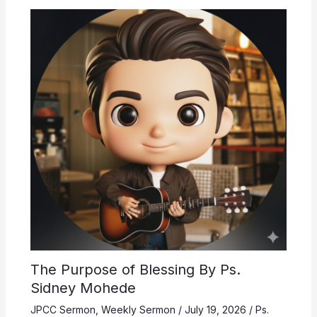
The Purpose of Blessing By Ps.
Sidney Mohede
JPCC Sermon
,
Weekly Sermon
/
July 19, 2026
/
Ps.