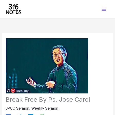
Skip
to
content
Break Free By Ps. Jose Carol
JPCC Sermon
,
Weekly Sermon