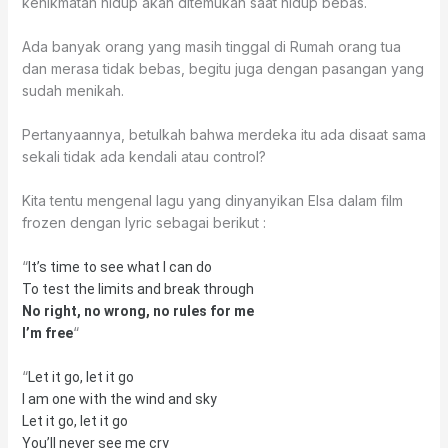
kenikmatan hidup akan ditemukan saat hidup bebas.
Ada banyak orang yang masih tinggal di Rumah orang tua
dan merasa tidak bebas, begitu juga dengan pasangan yang
sudah menikah.
Pertanyaannya, betulkah bahwa merdeka itu ada disaat sama
sekali tidak ada kendali atau control?
Kita tentu mengenal lagu yang dinyanyikan Elsa dalam film
frozen dengan lyric sebagai berikut :
“
It’s time to see what I can do
To test the limits and break through
No right, no wrong, no rules for me
“
I’m free
“
Let it go, let it go
I am one with the wind and sky
Let it go, let it go
You’ll never see me cry