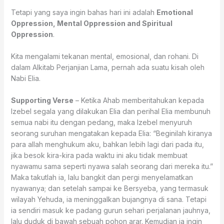
Tetapi yang saya ingin bahas hari ini adalah
Emotional
Oppression, Mental Oppression and Spiritual
Oppression
.
Kita mengalami tekanan mental, emosional, dan rohani. Di
dalam Alkitab Perjanjian Lama, pernah ada suatu kisah oleh
Nabi Elia.
Supporting Verse
– Ketika Ahab memberitahukan kepada
Izebel segala yang dilakukan Elia dan perihal Elia membunuh
semua nabi itu dengan pedang, maka Izebel menyuruh
seorang suruhan mengatakan kepada Elia: “Beginilah kiranya
para allah menghukum aku, bahkan lebih lagi dari pada itu,
jika besok kira-kira pada waktu ini aku tidak membuat
nyawamu sama seperti nyawa salah seorang dari mereka itu.”
Maka takutlah ia, lalu bangkit dan pergi menyelamatkan
nyawanya; dan setelah sampai ke Bersyeba, yang termasuk
wilayah Yehuda, ia meninggalkan bujangnya di sana. Tetapi
ia sendiri masuk ke padang gurun sehari perjalanan jauhnya,
lalu duduk di bawah sebuah pohon arar. Kemudian ia ingin