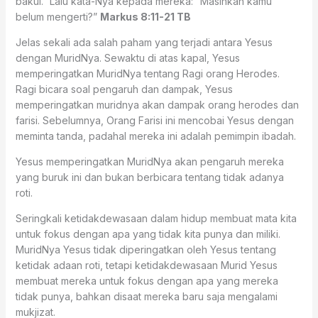
bakul.” Lalu kata-Nya kepada mereka: “Masihkah kamu
belum mengerti?”
Markus 8:11‭-‬21 TB
Jelas sekali ada salah paham yang terjadi antara Yesus
dengan MuridNya. Sewaktu di atas kapal, Yesus
memperingatkan MuridNya tentang Ragi orang Herodes.
Ragi bicara soal pengaruh dan dampak, Yesus
memperingatkan muridnya akan dampak orang herodes dan
farisi. Sebelumnya, Orang Farisi ini mencobai Yesus dengan
meminta tanda, padahal mereka ini adalah pemimpin ibadah.
Yesus memperingatkan MuridNya akan pengaruh mereka
yang buruk ini dan bukan berbicara tentang tidak adanya
roti.
Seringkali ketidakdewasaan dalam hidup membuat mata kita
untuk fokus dengan apa yang tidak kita punya dan miliki.
MuridNya Yesus tidak diperingatkan oleh Yesus tentang
ketidak adaan roti, tetapi ketidakdewasaan Murid Yesus
membuat mereka untuk fokus dengan apa yang mereka
tidak punya, bahkan disaat mereka baru saja mengalami
mukjizat.