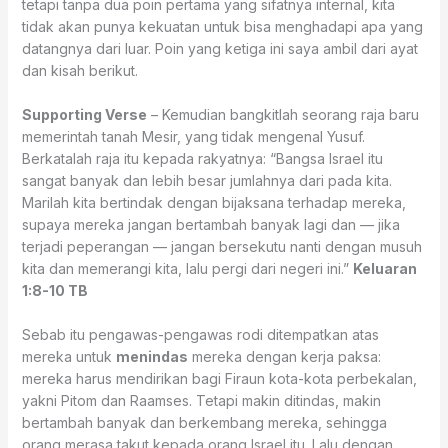
tetapi tanpa dua poin pertama yang sifatnya internal, kita
tidak akan punya kekuatan untuk bisa menghadapi apa yang
datangnya dari luar. Poin yang ketiga ini saya ambil dari ayat
dan kisah berikut.
Supporting Verse
– Kemudian bangkitlah seorang raja baru
memerintah tanah Mesir, yang tidak mengenal Yusuf.
Berkatalah raja itu kepada rakyatnya: “Bangsa Israel itu
sangat banyak dan lebih besar jumlahnya dari pada kita.
Marilah kita bertindak dengan bijaksana terhadap mereka,
supaya mereka jangan bertambah banyak lagi dan — jika
terjadi peperangan — jangan bersekutu nanti dengan musuh
kita dan memerangi kita, lalu pergi dari negeri ini.”
Keluaran
1:8‭-‬10 TB
Sebab itu pengawas-pengawas rodi ditempatkan atas
mereka untuk
menindas
mereka dengan kerja paksa:
mereka harus mendirikan bagi Firaun kota-kota perbekalan,
yakni Pitom dan Raamses. Tetapi makin ditindas, makin
bertambah banyak dan berkembang mereka, sehingga
orang merasa takut kepada orang Israel itu. Lalu dengan