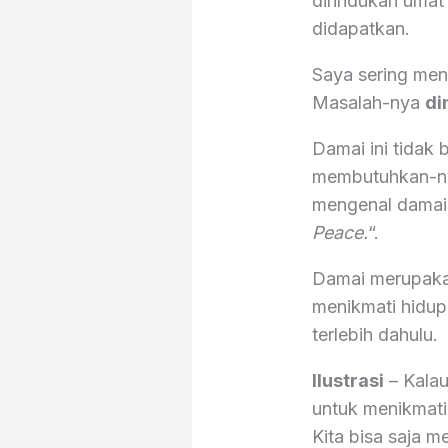
dirindukan umat
didapatkan.
Saya sering men
Masalah-nya
di
Damai ini tidak 
membutuhkan-ny
mengenal damai d
Peace.
“.
Damai merupakan
menikmati hidup 
terlebih dahulu.
Ilustrasi
– Kalau
untuk menikmati 
Kita bisa saja 