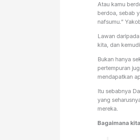
Atau kamu berdo
berdoa, sebab 
nafsumu.” ‭‭Yakobus
Lawan daripada 
kita, dan kemud
Bukan hanya sek
pertempuran juga 
mendapatkan ap
Itu sebabnya Dam
yang seharusnya
mereka.
Bagaimana kit