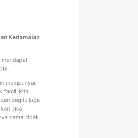
tkan Kedamaian
uk mendapat
bil.
akan mempunyai
famili kita
 dan begitu juga
akan bisa
nya damai tidak