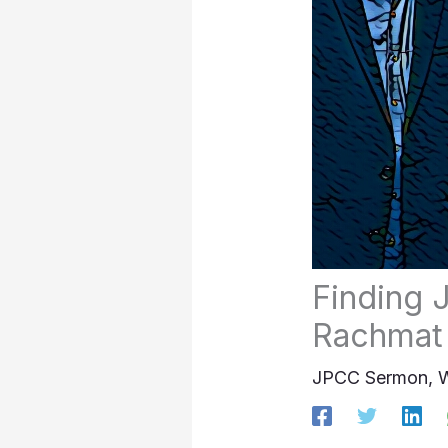
Finding 
Rachmat
JPCC Sermon
,
W