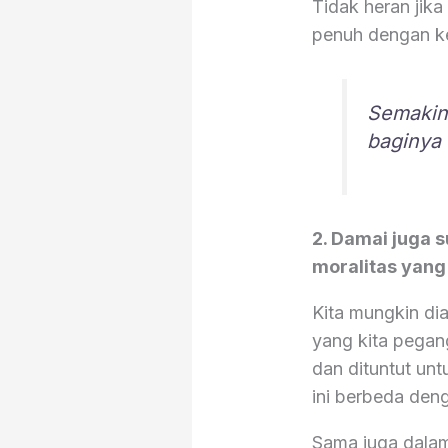
Tidak heran jik
penuh dengan ke
Semakin
baginya
2. Damai juga s
moralitas yang
Kita mungkin diaj
yang kita pegang
dan dituntut un
ini berbeda deng
Sama juga dalam 