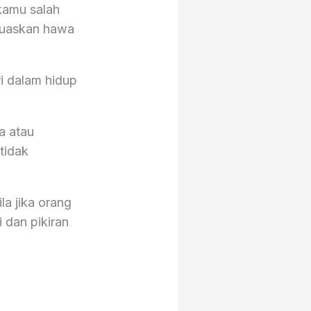
kamu salah
muaskan hawa
ri dalam hidup
a atau
 tidak
la jika orang
 dan pikiran