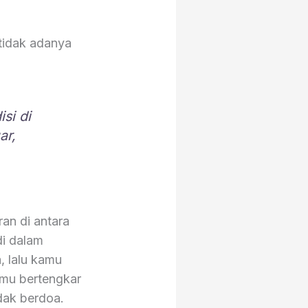
tidak adanya
si di
ar,
an di antara
di dalam
, lalu kamu
amu bertengkar
dak berdoa.