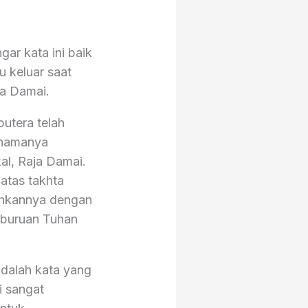
gar kata ini baik
u keluar saat
ja Damai.
putera telah
n namanya
al, Raja Damai.
atas takhta
ohkannya dengan
mburuan Tuhan
adalah kata yang
i sangat