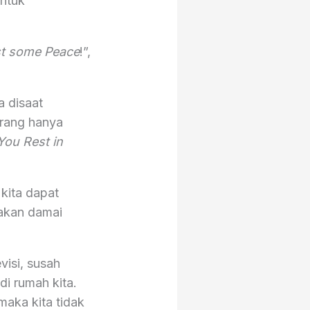
untuk
ust some Peace
!”,
a disaat
rang hanya
ou Rest in
kita dapat
sakan damai
visi, susah
di rumah kita.
maka kita tidak