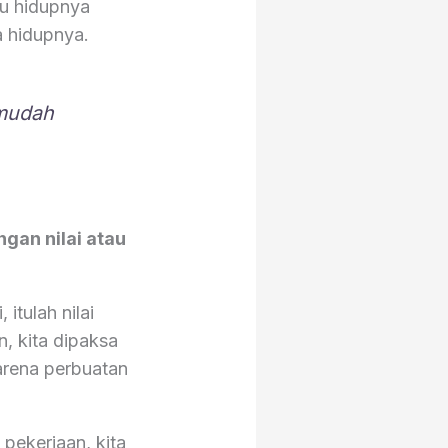
au hidupnya
a hidupnya.
mudah
ngan nilai atau
itulah nilai
n, kita dipaksa
arena perbuatan
 pekerjaan, kita