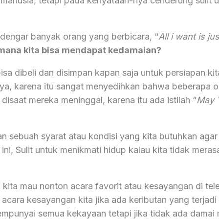
 manusia, tetapi pada kenyataan-nya cenderung sulit 
dengar banyak orang yang berbicara, “
All i want is j
mana kita bisa mendapat kedamaian?
bisa dibeli dan disimpan kapan saja untuk persiapan kit
a, karena itu sangat menyedihkan bahwa beberapa o
isaat mereka meninggal, karena itu ada istilah “
May Y
 sebuah syarat atau kondisi yang kita butuhkan agar 
ini, Sulit untuk menikmati hidup kalau kita tidak mera
 kita mau nonton acara favorit atau kesayangan di tele
acara kesayangan kita jika ada keributan yang terjadi 
mempunyai semua kekayaan tetapi jika tidak ada damai 