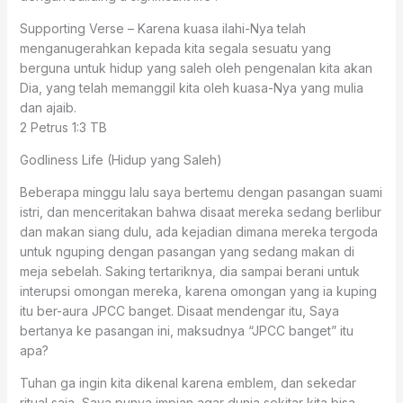
Supporting Verse – Karena kuasa ilahi-Nya telah
menganugerahkan kepada kita segala sesuatu yang
berguna untuk hidup yang saleh oleh pengenalan kita akan
Dia, yang telah memanggil kita oleh kuasa-Nya yang mulia
dan ajaib.
2 Petrus 1:3 TB
Godliness Life (Hidup yang Saleh)
Beberapa minggu lalu saya bertemu dengan pasangan suami
istri, dan menceritakan bahwa disaat mereka sedang berlibur
dan makan siang dulu, ada kejadian dimana mereka tergoda
untuk nguping dengan pasangan yang sedang makan di
meja sebelah. Saking tertariknya, dia sampai berani untuk
interupsi omongan mereka, karena omongan yang ia kuping
itu ber-aura JPCC banget. Disaat mendengar itu, Saya
bertanya ke pasangan ini, maksudnya “JPCC banget” itu
apa?
Tuhan ga ingin kita dikenal karena emblem, dan sekedar
ritual saja, Saya punya impian agar dunia sekitar kita bisa