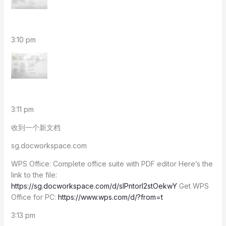
3:10 pm
3:11 pm
收到一个新文档
sg.docworkspace.com
WPS Office: Complete office suite with PDF editor Here’s the
link to the file:
https://sg.docworkspace.com/d/sIPntorI2stOekwY
Get WPS
Office for PC:
https://www.wps.com/d/?from=t
3:13 pm