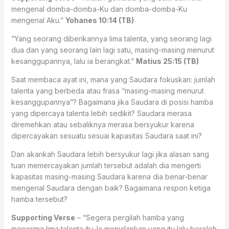
mengenal domba-domba-Ku dan domba-domba-Ku
mengenal Aku.”
Yohanes 10:14 (TB)
“Yang seorang diberikannya lima talenta, yang seorang lagi
dua dan yang seorang lain lagi satu, masing-masing menurut
kesanggupannya, lalu ia berangkat.”
Matius 25:15 (TB)
Saat membaca ayat ini, mana yang Saudara fokuskan: jumlah
talenta yang berbeda atau frasa “masing-masing menurut
kesanggupannya”? Bagaimana jika Saudara di posisi hamba
yang dipercaya talenta lebih sedikit? Saudara merasa
diremehkan atau sebaliknya merasa bersyukur karena
dipercayakan sesuatu sesuai kapasitas Saudara saat ini?
Dan akankah Saudara lebih bersyukur lagi jika alasan sang
tuan memercayakan jumlah tersebut adalah dia mengerti
kapasitas masing-masing Saudara karena dia benar-benar
mengenal Saudara dengan baik? Bagaimana respon ketiga
hamba tersebut?
Supporting Verse
– “Segera pergilah hamba yang
menerima lima talenta itu. Ia menjalankan uang itu lalu beroleh