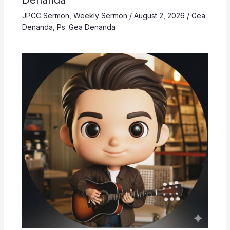
Denanda
JPCC Sermon
,
Weekly Sermon
/
August 2, 2026
/
Gea
Denanda
,
Ps. Gea Denanda