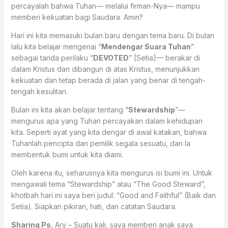
percayalah bahwa Tuhan— melalui firman-Nya— mampu
memberi kekuatan bagi Saudara. Amin?
Hari ini kita memasuki bulan baru dengan tema baru. Di bulan
lalu kita belajar mengenai “
Mendengar Suara Tuhan
”
sebagai tanda perilaku “
DEVOTED
” [Setia]— berakar di
dalam Kristus dan dibangun di atas Kristus, menunjukkan
kekuatan dan tetap berada di jalan yang benar di tengah-
tengah kesulitan.
Bulan ini kita akan belajar tentang “
Stewardship
”—
mengurus apa yang Tuhan percayakan dalam kehidupan
kita. Seperti ayat yang kita dengar di awal katakan, bahwa
Tuhanlah pencipta dan pemilik segala sesuatu, dan Ia
membentuk bumi untuk kita diami.
Oleh karena itu, seharusnya kita mengurus isi bumi ini. Untuk
mengawali tema “Stewardship” atau “The Good Steward”,
khotbah hari ini saya beri judul: “Good and Faithful” (Baik dan
Setia). Siapkan pikiran, hati, dan catatan Saudara.
Sharing Ps.
Ary – Suatu kali, saya memberi anak saya