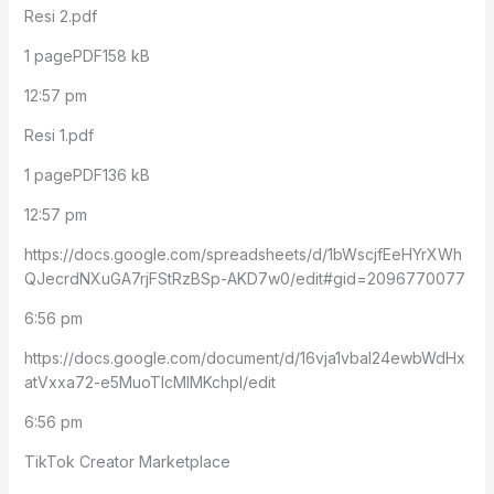
Resi 2.pdf
1 pagePDF158 kB
12:57 pm
Resi 1.pdf
1 pagePDF136 kB
12:57 pm
https://docs.google.com/spreadsheets/d/1bWscjfEeHYrXWh
QJecrdNXuGA7rjFStRzBSp-AKD7w0/edit#gid=2096770077
6:56 pm
https://docs.google.com/document/d/16vja1vbaI24ewbWdHx
atVxxa72-e5MuoTIcMIMKchpI/edit
6:56 pm
TikTok Creator Marketplace