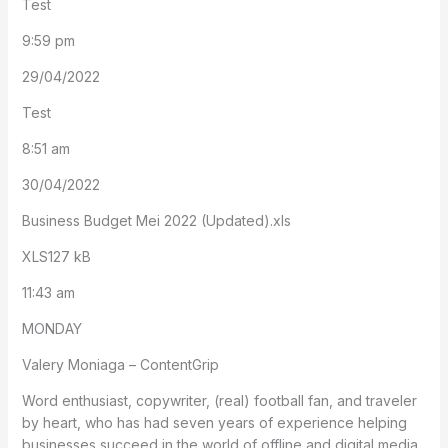
Test
9:59 pm
29/04/2022
Test
8:51 am
30/04/2022
Business Budget Mei 2022 (Updated).xls
XLS127 kB
11:43 am
MONDAY
Valery Moniaga – ContentGrip
Word enthusiast, copywriter, (real) football fan, and traveler
by heart, who has had seven years of experience helping
businesses succeed in the world of offline and digital media.