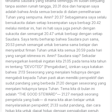
terutama Saudara yang selama seminggu ini sudah berjuang
tanpa asisten rumah tangga, 20.31 doa dan harapan saya
adalah bahwa Anda semua berada di dalam pemeliharaan
Tuhan yang sempurna. Amin? 20.37 Sebagaimana saya selalu
bersukacita dalam setiap kesempatan saya berbagi 20.42
melalui mimbar ini, hari ini hati saya juga penuh dengan
sukacita dan semangat 20.47 untuk berbagi dengan setiap
Saudara. Saya tentu berharap bahwa Saudara pun sama,
20.53 penuh semangat untuk bersama-sama belajar dan
menyambut firman Tuhan untuk kita semua 20.59 pada hari
yang sangat istimewa ini. Amin? Saudara siap? Sekadar
menyegarkan kembali ingatan kita 21.05 pada tema kita tahun
ini tentang “DEVOTED” [Pengabdian], izinkan saya katakan
bahwa: 21.13 Seseorang yang menjalani hidupnya dengan
mengabdi kepada Tuhan pasti akan memiliki perspektif dan
sudut pandang yang berbeda 21.20 dengan seseorang yang
menjalani hidupnya tanpa Tuhan. Tema kita di bulan ini
adalah “THE GOOD STEWARD”— 21.27 menjadi seorang
pengelola yang baik— di mana kita akan belajar untuk
menyelaraskan perspektif, 21.33 sudut pandang, dan cara
hidup kita untuk dapat hidup dengan pengabdian penuh