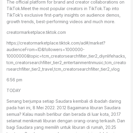
The official platform for brand and creator collaborations on
TikTok.Meet the most popular creators in TikTok.Tap into
TikTok’s exclusive first-party insights on audience demos,
growth trends, best-performing videos and much more.
creatormarketplace.tiktok.com
https://creatormarketplace.tiktok.com/ad#/market?
audienceFrom=ID&followers=1000000-
10000000&topic=tcm_creatorsearchfilter_tier2_diynlifehacks,
tcm_creatorsearchfilter_tier2_entertainmentnmusic,tcm_creato
rsearchfilter_tier2_travel,tcm_creatorsearchfilter_tier2_vlog
6:56 pm
TODAY
Senang berjumpa setiap Saudara kembali di ibadah daring
pada hari ini, 8 Mei 2022. 20.12 Bagaimana liburan Saudara
semua? Kalau masih berlibur dan berada di luar kota, 20.17
selamat menikmati liburan dengan orang-orang terkasih. Dan
bagi Saudara yang memilih untuk liburan di rumah, 20.25