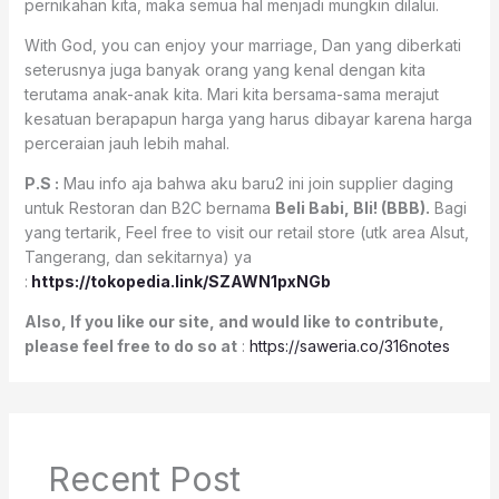
pernikahan kita, maka semua hal menjadi mungkin dilalui.
With God, you can enjoy your marriage, Dan yang diberkati
seterusnya juga banyak orang yang kenal dengan kita
terutama anak-anak kita. Mari kita bersama-sama merajut
kesatuan berapapun harga yang harus dibayar karena harga
perceraian jauh lebih mahal.
P.S :
Mau info aja bahwa aku baru2 ini join supplier daging
untuk Restoran dan B2C bernama
Beli Babi, Bli! (BBB).
Bagi
yang tertarik, Feel free to visit our retail store (utk area Alsut,
Tangerang, dan sekitarnya) ya
:
https://tokopedia.link/SZAWN1pxNGb
Also, If you like our site, and would like to contribute,
please feel free to do so at
:
https://saweria.co/316notes
Recent Post