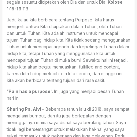
segala sesuatu diciptakan oleh Dia dan untuk Dia.
Kolose
1:15-16 TB
Jadi, kalau kita berbicara tentang Purpose, kita harus
mengerti bahwa Kita diciptakan dalam Tuhan, oleh Tuhan
dan untuk Tuhan. Kita adalah instrumen untuk mencapai
tujuan Tuhan bagi hidup kita. Kita tidak sedang menggunakan
Tuhan untuk mencapai agenda dan kepetingan Tuhan dalam
hidup kita, tetapi Tuhan yang menggunakan kita untuk
mencapai tujuan Tuhan di muka bumi. Sewaktu hal ini terjadi,
hidup kita akan begitu memuaskan, fulfilled and content,
karena kita hidup melebihi diri kita sendiri, dan minggiu ini
kita akan berbicara tentang tujuan dari rasa sakit.
“
Pain has a purpose
“. Ini juga yang menjadi pesan Tuhan
hari ini.
Sharing Ps. Alvi
– Beberapa tahun lalu di 2018, saya sempat
mengalami burnout, dan itu juga bertepatan dengan
meninggalnya mama saya disaat saya berulang tahun. Saya
tidak lagi bersemangat untuk melakukan hal-hal yang saya
sukai, termasuk untuk pekerjaan dan juga pelayanan. Perlu