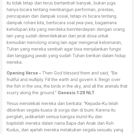
itu tidak tetap dan terus bertambah banyak, bukan juga
hanya bicara tentang membangun performan, prestasi,
pencapaian dan dampak sosial, tetapi ini bicara tentang
dampak rohani kita, berbicara soal jiwa-jiwa, bagaimana
kehidupan kita yang merdeka berinterdepen dengan orang
lain yang sudah dimerdekakan dari jerat dosa untuk
kemudian menolong orang lain agar mengenal kebenaran,
Tuhan yang mereka sembah agar bisa menjalankan fungsi
dan tanggung jawab yang sudah Tuhan berikan dalam hidup
mereka.
Opening Verse –
Then God blessed them and said, “Be
fruitful and multiply. Fill the earth and govern it. Reign over
the fish in the sea, the birds in the sky, and all the animals that
scurry along the ground.”
Genesis 1:28 NLT
Yesus mendekati mereka dan berkata: “Kepada-Ku telah
diberikan segala kuasa di sorga dan di bumi. Karena itu
pergilah, jadikanlah semua bangsa murid-Ku dan
baptislah mereka dalam nama Bapa dan Anak dan Roh
Kudus, dan ajarlah mereka melakukan segala sesuatu yang