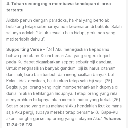
4. Tuhan sedang ingin membawa kehidupan di area
tertentu.
Alkitab penuh dengan paradoks, hal-hal yang bertolak
belakang tetapi sebenarnya ada kebenaran di balik itu. Salah
satunya adalah “Untuk sesuatu bisa hidup, perlu ada yang
mati terlebih dahulu”.
Supporting Verse
– [24] Aku menegaskan kepadamu
bahwa perkataan-Ku ini benar: Apa yang segera terjadi
pada-Ku dapat digambarkan seperti sebutir biji gandum.
Untuk menghasilkan banyak gandum, biji itu harus ditanam
dan mati, baru bisa tumbuh dan menghasilkan banyak bulir.
Kalau tidak demikian, biji itu akan tetap satu biji saja. [25]
Begitu juga, orang yang ingin mempertahankan hidupnya di
dunia ini akan kehilangan hidupnya. Tetapi orang yang rela
menyerahkan hidupnya akan memiliki hidup yang kekal. [26]
Setiap orang yang mau melayani Aku hendaklah ikut ke mana
saja Aku pergi, supaya mereka tetap bersama-Ku. Bapa-Ku
akan menghargai setiap orang yang melayani Aku.”
Yohanes
12:24-26 TSI