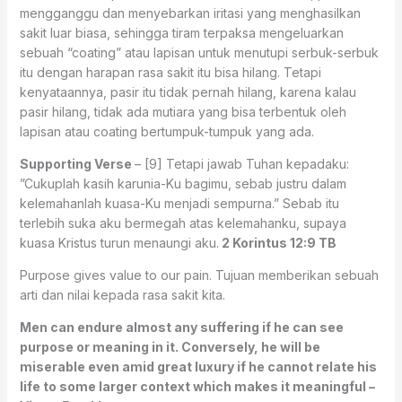
mengganggu dan menyebarkan iritasi yang menghasilkan
sakit luar biasa, sehingga tiram terpaksa mengeluarkan
sebuah “coating” atau lapisan untuk menutupi serbuk-serbuk
itu dengan harapan rasa sakit itu bisa hilang. Tetapi
kenyataannya, pasir itu tidak pernah hilang, karena kalau
pasir hilang, tidak ada mutiara yang bisa terbentuk oleh
lapisan atau coating bertumpuk-tumpuk yang ada.
Supporting Verse
– [9] Tetapi jawab Tuhan kepadaku:
”Cukuplah kasih karunia-Ku bagimu, sebab justru dalam
kelemahanlah kuasa-Ku menjadi sempurna.” Sebab itu
terlebih suka aku bermegah atas kelemahanku, supaya
kuasa Kristus turun menaungi aku.
2 Korintus 12:9 TB
Purpose gives value to our pain. Tujuan memberikan sebuah
arti dan nilai kepada rasa sakit kita.
Men can endure almost any suffering if he can see
purpose or meaning in it. Conversely, he will be
miserable even amid great luxury if he cannot relate his
life to some larger context which makes it meaningful –