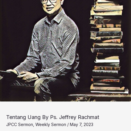
Tentang Uang By Ps. Jeffrey Rachmat
JPCC Sermon
,
Weekly Sermon
/
May 7, 2023