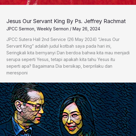
Jesus Our Servant King By Ps. Jeffrey Rachmat
JPCC Sermon
,
Weekly Sermon
/
May 26, 2024
JPCC Sutera Hall 2nd Service (26 May 2024) “Jesus Our
Servant King” adalah judul kotbah saya pada hari ini,
Seringkali kita bernyanyi Dan berdoa bahwa kita mau menjadi
serupa seperti Yesus, tetapi apakah kita tahu Yesus itu
seperti apa? Bagaimana Dia bersikap, berprilaku dan
meresponi