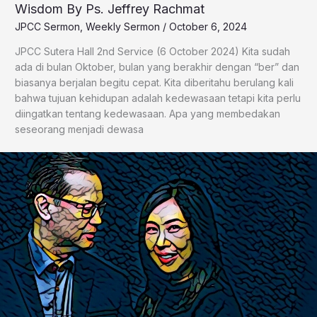
Wisdom By Ps. Jeffrey Rachmat
JPCC Sermon
,
Weekly Sermon
/
October 6, 2024
JPCC Sutera Hall 2nd Service (6 October 2024) Kita sudah
ada di bulan Oktober, bulan yang berakhir dengan “ber” dan
biasanya berjalan begitu cepat. Kita diberitahu berulang kali
bahwa tujuan kehidupan adalah kedewasaan tetapi kita perlu
diingatkan tentang kedewasaan. Apa yang membedakan
seseorang menjadi dewasa