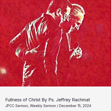
Fullness of Christ By Ps. Jeffrey Rachmat
JPCC Sermon
,
Weekly Sermon
/
December 15, 2024