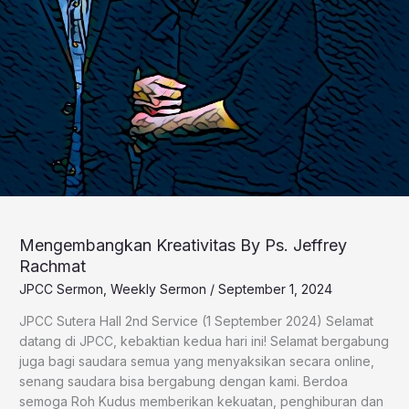
Mengembangkan Kreativitas By Ps. Jeffrey
Rachmat
JPCC Sermon
,
Weekly Sermon
/
September 1, 2024
JPCC Sutera Hall 2nd Service (1 September 2024) Selamat
datang di JPCC, kebaktian kedua hari ini! Selamat bergabung
juga bagi saudara semua yang menyaksikan secara online,
senang saudara bisa bergabung dengan kami. Berdoa
semoga Roh Kudus memberikan kekuatan, penghiburan dan