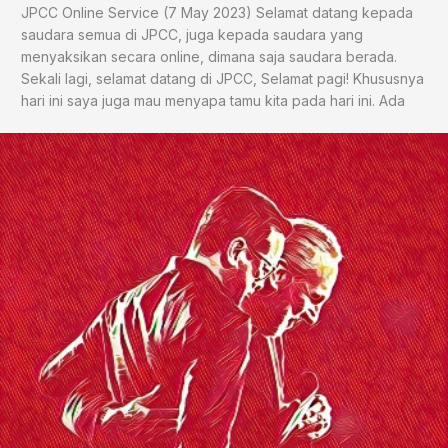
JPCC Online Service (7 May 2023) Selamat datang kepada
saudara semua di JPCC, juga kepada saudara yang
menyaksikan secara online, dimana saja saudara berada.
Sekali lagi, selamat datang di JPCC, Selamat pagi! Khususnya
hari ini saya juga mau menyapa tamu kita pada hari ini. Ada