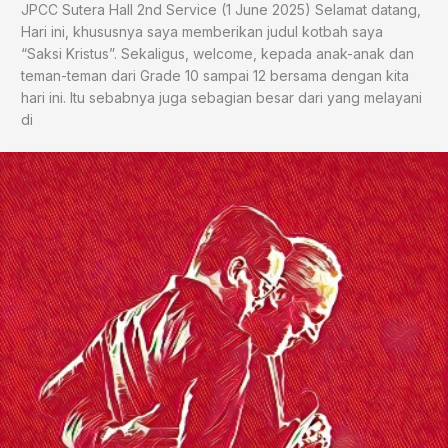
JPCC Sutera Hall 2nd Service (1 June 2025) Selamat datang,
Hari ini, khususnya saya memberikan judul kotbah saya
“Saksi Kristus”. Sekaligus, welcome, kepada anak-anak dan
teman-teman dari Grade 10 sampai 12 bersama dengan kita
hari ini. Itu sebabnya juga sebagian besar dari yang melayani
di