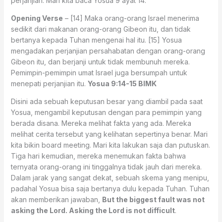
perjanjian. Mari kita baca Yosua 9 ayat 14.
Opening Verse
– [14] Maka orang-orang Israel menerima
sedikit dari makanan orang-orang Gibeon itu, dan tidak
bertanya kepada Tuhan mengenai hal itu. [15] Yosua
mengadakan perjanjian persahabatan dengan orang-orang
Gibeon itu, dan berjanji untuk tidak membunuh mereka.
Pemimpin-pemimpin umat Israel juga bersumpah untuk
menepati perjanjian itu.
Yosua 9:14-15 BIMK
Disini ada sebuah keputusan besar yang diambil pada saat
Yosua, mengambil keputusan dengan para pemimpin yang
berada disana. Mereka melihat fakta yang ada. Mereka
melihat cerita tersebut yang kelihatan sepertinya benar. Mari
kita bikin board meeting. Mari kita lakukan saja dan putuskan.
Tiga hari kemudian, mereka menemukan fakta bahwa
ternyata orang-orang ini tinggalnya tidak jauh dari mereka.
Dalam jarak yang sangat dekat, sebuah skema yang menipu,
padahal Yosua bisa saja bertanya dulu kepada Tuhan. Tuhan
akan memberikan jawaban,
But the biggest fault was not
asking the Lord. Asking the Lord is not difficult
.