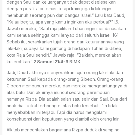
dengan Saul dan keluarganya tidak dapat diselesaikan
dengan perak atau emas, tetapi kami juga tidak ingin
membunuh seorang pun dari bangsa Israel.” Lalu kata Daud,
“Kalau begitu, apa yang kamu inginkan aku perbuat?” [5]
Jawab mereka, “Saul raja pilihan Tuhan ingin membinasakan
kami semua sehingga kami lenyap dari seluruh Israel. [6]
Sebab itu, serahkanlah tujuh orang dari keturunannya yang
laki-laki, supaya kami gantung di hadapan Tuhan di Gibea,
kota Raja Saul sendiri.” Jawab raja, “Baiklah, mereka akan
kuserahkan.”
2 Samuel 21:4-6 BIMK
Jadi, Daud akhirnya menyerahkan tujuh orang laki-laki dari
keturunan Saul kepada orang-orang Gibeon. Orang-orang
Gibeon membunuh mereka, dan mereka menggantungnya di
atas batu. Dan akhirnya muncul seorang perempuan
namanya Rizpa. Dia adalah salah satu selir dari Saul. Dua dari
anak dia itu ikut terbaring di atas batu tersebut. Dia tidak
menyebabkan ini terjadi. Tapi dia harus mengalami
konsekuensi dari keputusan yang diambil oleh orang lain.
Alkitab menceritakan bagaimana Rizpa duduk di samping