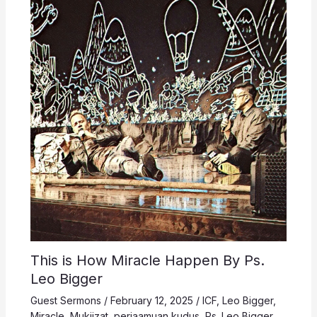
This is How Miracle Happen By Ps.
Leo Bigger
Guest Sermons
/
February 12, 2025
/
ICF
,
Leo Bigger
,
Miracle
,
Mukjizat
,
perjaamuan kudus
,
Ps. Leo Bigger