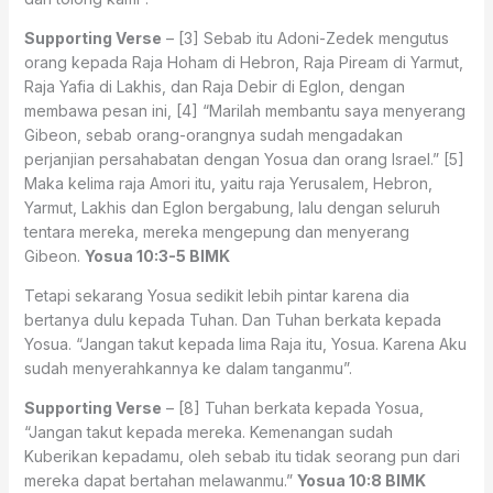
Supporting Verse
– [3] Sebab itu Adoni-Zedek mengutus
orang kepada Raja Hoham di Hebron, Raja Piream di Yarmut,
Raja Yafia di Lakhis, dan Raja Debir di Eglon, dengan
membawa pesan ini, [4] “Marilah membantu saya menyerang
Gibeon, sebab orang-orangnya sudah mengadakan
perjanjian persahabatan dengan Yosua dan orang Israel.” [5]
Maka kelima raja Amori itu, yaitu raja Yerusalem, Hebron,
Yarmut, Lakhis dan Eglon bergabung, lalu dengan seluruh
tentara mereka, mereka mengepung dan menyerang
Gibeon.
Yosua 10:3-5 BIMK
Tetapi sekarang Yosua sedikit lebih pintar karena dia
bertanya dulu kepada Tuhan. Dan Tuhan berkata kepada
Yosua. “Jangan takut kepada lima Raja itu, Yosua. Karena Aku
sudah menyerahkannya ke dalam tanganmu”.
Supporting Verse
– [8] Tuhan berkata kepada Yosua,
“Jangan takut kepada mereka. Kemenangan sudah
Kuberikan kepadamu, oleh sebab itu tidak seorang pun dari
mereka dapat bertahan melawanmu.”
Yosua 10:8 BIMK