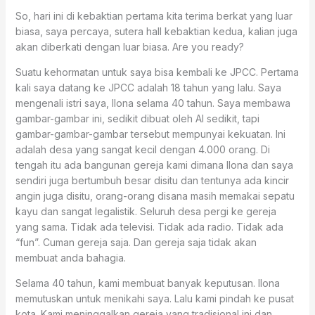
So, hari ini di kebaktian pertama kita terima berkat yang luar
biasa, saya percaya, sutera hall kebaktian kedua, kalian juga
akan diberkati dengan luar biasa. Are you ready?
Suatu kehormatan untuk saya bisa kembali ke JPCC. Pertama
kali saya datang ke JPCC adalah 18 tahun yang lalu. Saya
mengenali istri saya, Ilona selama 40 tahun. Saya membawa
gambar-gambar ini, sedikit dibuat oleh AI sedikit, tapi
gambar-gambar-gambar tersebut mempunyai kekuatan. Ini
adalah desa yang sangat kecil dengan 4.000 orang. Di
tengah itu ada bangunan gereja kami dimana Ilona dan saya
sendiri juga bertumbuh besar disitu dan tentunya ada kincir
angin juga disitu, orang-orang disana masih memakai sepatu
kayu dan sangat legalistik. Seluruh desa pergi ke gereja
yang sama. Tidak ada televisi. Tidak ada radio. Tidak ada
“fun”. Cuman gereja saja. Dan gereja saja tidak akan
membuat anda bahagia.
Selama 40 tahun, kami membuat banyak keputusan. Ilona
memutuskan untuk menikahi saya. Lalu kami pindah ke pusat
kota. Kami meninggalkan gereja yang tradisional ini dan