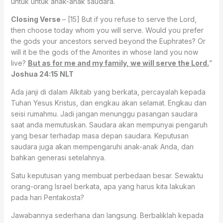
untuk untuk anak-anak saudara.
Closing Verse
– [15] But if you refuse to serve the Lord,
then choose today whom you will serve. Would you prefer
the gods your ancestors served beyond the Euphrates? Or
will it be the gods of the Amorites in whose land you now
live?
But as for me and my family, we will serve the Lord.
”
Joshua 24:15 NLT
Ada janji di dalam Alkitab yang berkata, percayalah kepada
Tuhan Yesus Kristus, dan engkau akan selamat. Engkau dan
seisi rumahmu. Jadi jangan menunggu pasangan saudara
saat anda memutuskan. Saudara akan mempunyai pengaruh
yang besar terhadap masa depan saudara. Keputusan
saudara juga akan mempengaruhi anak-anak Anda, dan
bahkan generasi setelahnya.
Satu keputusan yang membuat perbedaan besar. Sewaktu
orang-orang Israel berkata, apa yang harus kita lakukan
pada hari Pentakosta?
Jawabannya sederhana dan langsung. Berbaliklah kepada