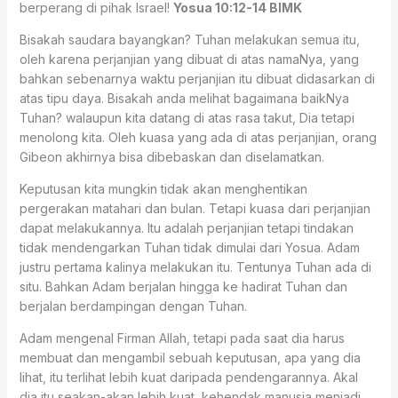
berperang di pihak Israel!
Yosua 10:12-14 BIMK
Bisakah saudara bayangkan? Tuhan melakukan semua itu,
oleh karena perjanjian yang dibuat di atas namaNya, yang
bahkan sebenarnya waktu perjanjian itu dibuat didasarkan di
atas tipu daya. Bisakah anda melihat bagaimana baikNya
Tuhan? walaupun kita datang di atas rasa takut, Dia tetapi
menolong kita. Oleh kuasa yang ada di atas perjanjian, orang
Gibeon akhirnya bisa dibebaskan dan diselamatkan.
Keputusan kita mungkin tidak akan menghentikan
pergerakan matahari dan bulan. Tetapi kuasa dari perjanjian
dapat melakukannya. Itu adalah perjanjian tetapi tindakan
tidak mendengarkan Tuhan tidak dimulai dari Yosua. Adam
justru pertama kalinya melakukan itu. Tentunya Tuhan ada di
situ. Bahkan Adam berjalan hingga ke hadirat Tuhan dan
berjalan berdampingan dengan Tuhan.
Adam mengenal Firman Allah, tetapi pada saat dia harus
membuat dan mengambil sebuah keputusan, apa yang dia
lihat, itu terlihat lebih kuat daripada pendengarannya. Akal
dia itu seakan-akan lebih kuat, kehendak manusia menjadi