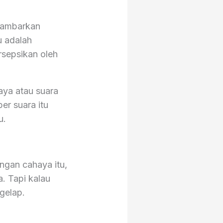
ggambarkan
u adalah
rsepsikan oleh
aya atau suara
r suara itu
u.
ngan cahaya itu,
. Tapi kalau
gelap.