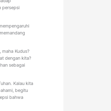
hadap
 persepsi
 mempengaruhi
ta memandang
, maha Kudus?
at dengan kita?
uhan sebagai
uhan. Kalau kita
pahami, begitu
sepsi bahwa