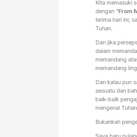
Kita memasuki s
dengan “
From M
terima hari ini
Tuhan.
Dan jika persep
dalam memandan
memandang atasa
memandang lingk
Dan kalau pun s
sesuatu dan ba
baik-baik penga
mengenal Tuhan 
Bukankah pengena
Saya baru pulan