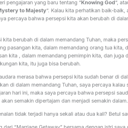
eri pengajaran yang baru tentang “
Knowing God
“, at
ystery to Majesty
“. Kalau kita perhatikan baik-baik,
, saya percaya bahwa persepsi kita akan berubah di d
si kita berubah di dalam memandang Tuhan, maka perse
g pasangan kita, dalam memandang orang tua kita, 
n kita , dalam memandang pemimpin kita, dan juga 
ungan kita, itu juga bisa berubah.
audara merasa bahwa persepsi kita sudah benar di 
hkan di dalam memandang Tuhan, saya percaya kalau 
jaran hari ini, maka saya percaya bahwa persepsi saud
akan semakin dipertajam dan menjadi semakin dalam
lan tidak terjadi hanya sekali atau dua kali? Betul s
g dari “Marriage Getaway” bersama dengan istri saya