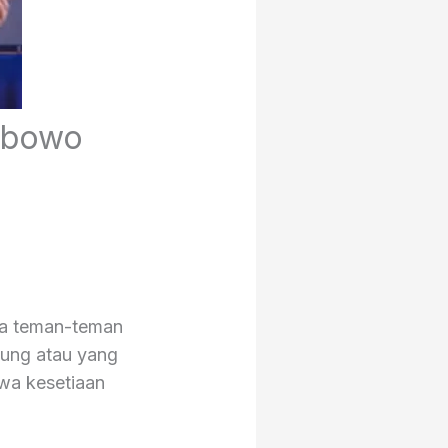
Wibowo
ada teman-teman
gung atau yang
hwa kesetiaan