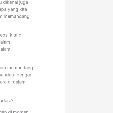
au dikenal juga
 apa yang kita
alam memandang
psi kita di
dalam
dalam
dalam memandang
saudara dengar
ara di dalam
.
audara?
 dan di momen