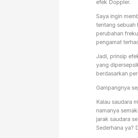
efek Doppler.
Saya ingin memb
tentang sebuah h
perubahan freku
pengamat terha
Jadi, prinsip e
yang dipersepsi
berdasarkan per
Gampangnya sepe
Kalau saudara m
namanya semakin
jarak saudara s
Sederhana ya? D