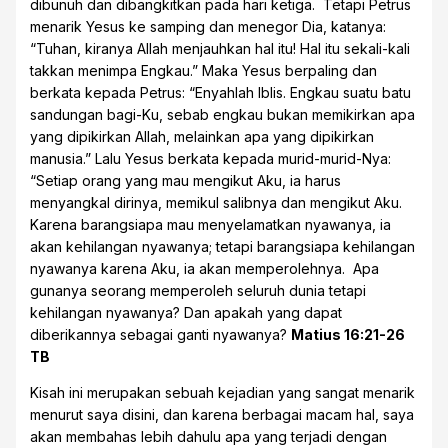
dibunuh dan dibangkitkan pada hari ketiga. Tetapi Petrus
menarik Yesus ke samping dan menegor Dia, katanya:
“Tuhan, kiranya Allah menjauhkan hal itu! Hal itu sekali-kali
takkan menimpa Engkau.” Maka Yesus berpaling dan
berkata kepada Petrus: “Enyahlah Iblis. Engkau suatu batu
sandungan bagi-Ku, sebab engkau bukan memikirkan apa
yang dipikirkan Allah, melainkan apa yang dipikirkan
manusia.” Lalu Yesus berkata kepada murid-murid-Nya:
“Setiap orang yang mau mengikut Aku, ia harus
menyangkal dirinya, memikul salibnya dan mengikut Aku.
Karena barangsiapa mau menyelamatkan nyawanya, ia
akan kehilangan nyawanya; tetapi barangsiapa kehilangan
nyawanya karena Aku, ia akan memperolehnya. Apa
gunanya seorang memperoleh seluruh dunia tetapi
kehilangan nyawanya? Dan apakah yang dapat
diberikannya sebagai ganti nyawanya?
Matius 16:21-26
TB
Kisah ini merupakan sebuah kejadian yang sangat menarik
menurut saya disini, dan karena berbagai macam hal, saya
akan membahas lebih dahulu apa yang terjadi dengan