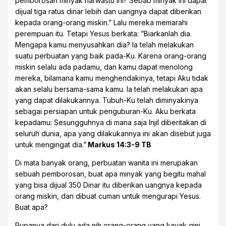
pemborosan minyak narwastu ini? Sebab minyak ini dapat
dijual tiga ratus dinar lebih dan uangnya dapat diberikan
kepada orang-orang miskin.” Lalu mereka memarahi
perempuan itu. Tetapi Yesus berkata: ”Biarkanlah dia.
Mengapa kamu menyusahkan dia? Ia telah melakukan
suatu perbuatan yang baik pada-Ku. Karena orang-orang
miskin selalu ada padamu, dan kamu dapat menolong
mereka, bilamana kamu menghendakinya, tetapi Aku tidak
akan selalu bersama-sama kamu. Ia telah melakukan apa
yang dapat dilakukannya. Tubuh-Ku telah diminyakinya
sebagai persiapan untuk penguburan-Ku. Aku berkata
kepadamu: Sesungguhnya di mana saja Injil diberitakan di
seluruh dunia, apa yang dilakukannya ini akan disebut juga
untuk mengingat dia.”
Markus 14:3-9 TB
Di mata banyak orang, perbuatan wanita ini merupakan
sebuah pemborosan, buat apa minyak yang begitu mahal
yang bisa dijual 350 Dinar itu diberikan uangnya kepada
orang miskin, dan dibuat cuman untuk mengurapi Yesus.
Buat apa?
Rupanya dari dulu ada nih orang-orang yang kayak gini