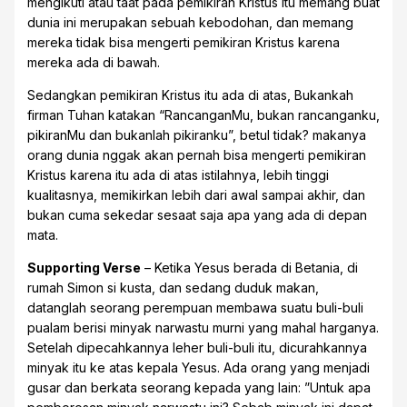
mengikuti atau taat pada pemikiran Kristus itu memang buat
dunia ini merupakan sebuah kebodohan, dan memang
mereka tidak bisa mengerti pemikiran Kristus karena
mereka ada di bawah.
Sedangkan pemikiran Kristus itu ada di atas, Bukankah
firman Tuhan katakan “RancanganMu, bukan rancanganku,
pikiranMu dan bukanlah pikiranku”, betul tidak? makanya
orang dunia nggak akan pernah bisa mengerti pemikiran
Kristus karena itu ada di atas istilahnya, lebih tinggi
kualitasnya, memikirkan lebih dari awal sampai akhir, dan
bukan cuma sekedar sesaat saja apa yang ada di depan
mata.
Supporting Verse
– Ketika Yesus berada di Betania, di
rumah Simon si kusta, dan sedang duduk makan,
datanglah seorang perempuan membawa suatu buli-buli
pualam berisi minyak narwastu murni yang mahal harganya.
Setelah dipecahkannya leher buli-buli itu, dicurahkannya
minyak itu ke atas kepala Yesus. Ada orang yang menjadi
gusar dan berkata seorang kepada yang lain: ”Untuk apa