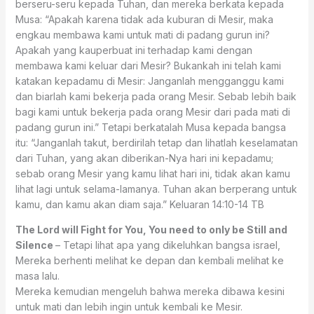
berseru-seru kepada Tuhan, dan mereka berkata kepada
Musa: “Apakah karena tidak ada kuburan di Mesir, maka
engkau membawa kami untuk mati di padang gurun ini?
Apakah yang kauperbuat ini terhadap kami dengan
membawa kami keluar dari Mesir? Bukankah ini telah kami
katakan kepadamu di Mesir: Janganlah mengganggu kami
dan biarlah kami bekerja pada orang Mesir. Sebab lebih baik
bagi kami untuk bekerja pada orang Mesir dari pada mati di
padang gurun ini.” Tetapi berkatalah Musa kepada bangsa
itu: “Janganlah takut, berdirilah tetap dan lihatlah keselamatan
dari Tuhan, yang akan diberikan-Nya hari ini kepadamu;
sebab orang Mesir yang kamu lihat hari ini, tidak akan kamu
lihat lagi untuk selama-lamanya. Tuhan akan berperang untuk
kamu, dan kamu akan diam saja.” ‭‭Keluaran‬ ‭14:10-14‬ ‭TB‬‬
The Lord will Fight for You, You need to only be Still and
Silence
– Tetapi lihat apa yang dikeluhkan bangsa israel,
Mereka berhenti melihat ke depan dan kembali melihat ke
masa lalu.
Mereka kemudian mengeluh bahwa mereka dibawa kesini
untuk mati dan lebih ingin untuk kembali ke Mesir.