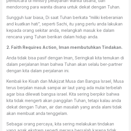
pembicara di ministry pelayanan wanita disana, dan
mendorong para wanita disana untuk dekat dengan Tuhan.
Sungguh luar biasa, Di saat Tuhan berkata “miliki keberanian
and kuatkan hati”, seperti Sachi, itu yang perlu anda lakukan
kepada orang sekitar anda, melangkah masuk ke dalam
rencana yang Tuhan berikan dalam hidup anda.
2. Faith Requires Action, Iman membutuhkan Tindakan.
Anda tidak bisa pasif dengan Iman, Seringkali kita temukan di
dalam perjalanan Iman bahwa Tuhan akan selalu ber-partner
dengan kita dalam perjalanan ini.
Kembali ke Kisah dan Mukjizat Musa dan Bangsa Israel, Musa
terus berjalan masuk sampai air laut yang ada mulai terbelah
agar bisa dilewati bangsa israel. Kita sering berpikir bahwa
kita tidak mengerti akan panggilan Tuhan, tetapi kalau anda
dekat dengan Tuhan, air dan masalah yang anda alami tidak
akan membuat anda tenggelam.
Sebagai orang percaya, kita sering melakukan tindakan
yang agak ekstrem seperti merasa bersalah karena tidak