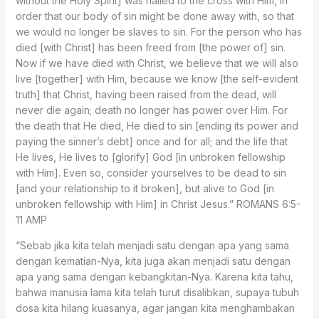
without the Holy Spirit] was nailed to the cross with Him, in
order that our body of sin might be done away with, so that
we would no longer be slaves to sin. For the person who has
died [with Christ] has been freed from [the power of] sin.
Now if we have died with Christ, we believe that we will also
live [together] with Him, because we know [the self-evident
truth] that Christ, having been raised from the dead, will
never die again; death no longer has power over Him. For
the death that He died, He died to sin [ending its power and
paying the sinner’s debt] once and for all; and the life that
He lives, He lives to [glorify] God [in unbroken fellowship
with Him]. Even so, consider yourselves to be dead to sin
[and your relationship to it broken], but alive to God [in
unbroken fellowship with Him] in Christ Jesus.” ROMANS‬ ‭6:5-
11‬ ‭AMP‬‬
“Sebab jika kita telah menjadi satu dengan apa yang sama
dengan kematian-Nya, kita juga akan menjadi satu dengan
apa yang sama dengan kebangkitan-Nya. Karena kita tahu,
bahwa manusia lama kita telah turut disalibkan, supaya tubuh
dosa kita hilang kuasanya, agar jangan kita menghambakan