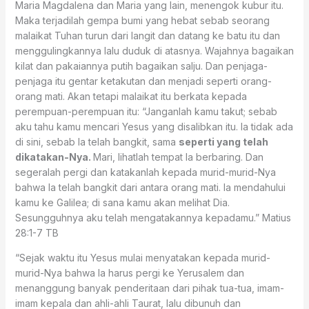
Maria Magdalena dan Maria yang lain, menengok kubur itu.
Maka terjadilah gempa bumi yang hebat sebab seorang
malaikat Tuhan turun dari langit dan datang ke batu itu dan
menggulingkannya lalu duduk di atasnya. Wajahnya bagaikan
kilat dan pakaiannya putih bagaikan salju. Dan penjaga-
penjaga itu gentar ketakutan dan menjadi seperti orang-
orang mati. Akan tetapi malaikat itu berkata kepada
perempuan-perempuan itu: “Janganlah kamu takut; sebab
aku tahu kamu mencari Yesus yang disalibkan itu. Ia tidak ada
di sini, sebab Ia telah bangkit, sama
seperti yang telah
dikatakan-Nya.
Mari, lihatlah tempat Ia berbaring. Dan
segeralah pergi dan katakanlah kepada murid-murid-Nya
bahwa Ia telah bangkit dari antara orang mati. Ia mendahului
kamu ke Galilea; di sana kamu akan melihat Dia.
Sesungguhnya aku telah mengatakannya kepadamu.” ‭‭Matius‬
‭28:1-7‬ ‭TB‬‬
“Sejak waktu itu Yesus mulai menyatakan kepada murid-
murid-Nya bahwa Ia harus pergi ke Yerusalem dan
menanggung banyak penderitaan dari pihak tua-tua, imam-
imam kepala dan ahli-ahli Taurat, lalu dibunuh dan