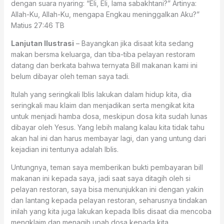
dengan suara nyaring: “Eli, Eli, lama sabakhtani?” Artinya:
Allah-Ku, Allah-Ku, mengapa Engkau meninggalkan Aku?”
‭‭Matius‬ ‭27:46‬ ‭TB‬‬
Lanjutan Ilustrasi
– Bayangkan jika disaat kita sedang
makan bersma keluarga, dan tiba-tiba pelayan restoram
datang dan berkata bahwa ternyata Bill makanan kami ini
belum dibayar oleh teman saya tadi.
Itulah yang seringkali Iblis lakukan dalam hidup kita, dia
seringkali mau klaim dan menjadikan serta mengikat kita
untuk menjadi hamba dosa, meskipun dosa kita sudah lunas
dibayar oleh Yesus. Yang lebih malang kalau kita tidak tahu
akan hal ini dan harus membayar lagi, dan yang untung dari
kejadian ini tentunya adalah Iblis.
Untungnya, teman saya memberikan bukti pembayaran bill
makanan ini kepada saya, jadi saat saya ditagih oleh si
pelayan restoran, saya bisa menunjukkan ini dengan yakin
dan lantang kepada pelayan restoran, seharusnya tindakan
inilah yang kita juga lakukan kepada Iblis disaat dia mencoba
mengklaim dan menagih upah dosa kepada kita.