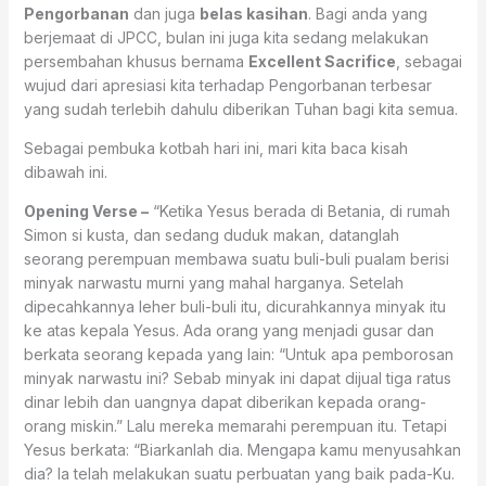
Pengorbanan
dan juga
belas kasihan
. Bagi anda yang
berjemaat di JPCC, bulan ini juga kita sedang melakukan
persembahan khusus bernama
Excellent Sacrifice
, sebagai
wujud dari apresiasi kita terhadap Pengorbanan terbesar
yang sudah terlebih dahulu diberikan Tuhan bagi kita semua.
Sebagai pembuka kotbah hari ini, mari kita baca kisah
dibawah ini.
Opening Verse –
“Ketika Yesus berada di Betania, di rumah
Simon si kusta, dan sedang duduk makan, datanglah
seorang perempuan membawa suatu buli-buli pualam berisi
minyak narwastu murni yang mahal harganya. Setelah
dipecahkannya leher buli-buli itu, dicurahkannya minyak itu
ke atas kepala Yesus. Ada orang yang menjadi gusar dan
berkata seorang kepada yang lain: “Untuk apa pemborosan
minyak narwastu ini? Sebab minyak ini dapat dijual tiga ratus
dinar lebih dan uangnya dapat diberikan kepada orang-
orang miskin.” Lalu mereka memarahi perempuan itu. Tetapi
Yesus berkata: “Biarkanlah dia. Mengapa kamu menyusahkan
dia? Ia telah melakukan suatu perbuatan yang baik pada-Ku.