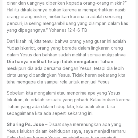
dinar dan uangnya diberikan kepada orang-orang miskin?”
Hal itu dikatakannya bukan karena ia memperhatikan nasib
orang-orang miskin, melainkan karena ia adalah seorang
pencuri; ia sering mengambil uang yang disimpan dalam kas
yang dipegangnya.” ‭‭Yohanes‬ ‭12:4-6‬ ‭TB‬‬
Dari kisah ini, kita temui bahwa orang yang gusar ini adalah
Yudas Iskariot, orang yang berada dalam lingkaran orang
dalam Yesus dan bahkan sudah melihat semua mukjizatnya.
Dia hanya melihat tetapi tidak mengalami Tuhan
,
meskipun dia ada bersama dengan Yesus, tetapi dia lebih
cinta uang dibandingkan Yesus. Tidak heran sekarang kita
tahu mengapa dia sampai rela untuk menjual Yesus.
Sebelum kita mengalami atau menerima apa yang Yesus
lakukan, itu adalah sesuatu yang pribadi. Kalau bukan karena
Tuhan yang ada dalam hidup kita, kita tidak akan bisa
sebagaimana kita ada seperti sekarang ini.
Sharing Ps. Jose
– Disaat saya merenungkan apa yang
Yesus lalukan dalam kehidupan saya, saya menjadi terharu.
Kalau bukan karena Yesus, mustahil saya bisa menjadi