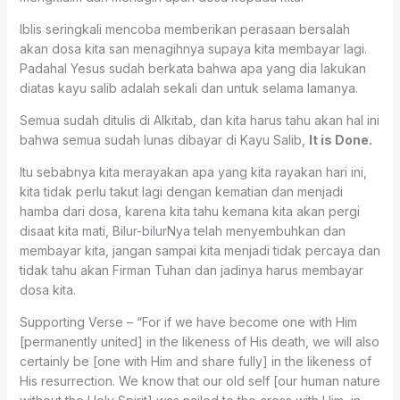
Iblis seringkali mencoba memberikan perasaan bersalah
akan dosa kita san menagihnya supaya kita membayar lagi.
Padahal Yesus sudah berkata bahwa apa yang dia lakukan
diatas kayu salib adalah sekali dan untuk selama lamanya.
Semua sudah ditulis di Alkitab, dan kita harus tahu akan hal ini
bahwa semua sudah lunas dibayar di Kayu Salib,
It is Done.
Itu sebabnya kita merayakan apa yang kita rayakan hari ini,
kita tidak perlu takut lagi dengan kematian dan menjadi
hamba dari dosa, karena kita tahu kemana kita akan pergi
disaat kita mati, Bilur-bilurNya telah menyembuhkan dan
membayar kita, jangan sampai kita menjadi tidak percaya dan
tidak tahu akan Firman Tuhan dan jadinya harus membayar
dosa kita.
Supporting Verse – “For if we have become one with Him
[permanently united] in the likeness of His death, we will also
certainly be [one with Him and share fully] in the likeness of
His resurrection. We know that our old self [our human nature