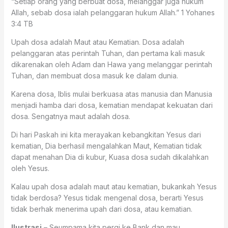
“Setiap orang yang berbuat dosa, melanggar juga hukum
Allah, sebab dosa ialah pelanggaran hukum Allah.” ‭‭1 Yohanes‬
‭3:4‬ ‭TB‬‬
Upah dosa adalah Maut atau Kematian. Dosa adalah
pelanggaran atas perintah Tuhan, dan pertama kali masuk
dikarenakan oleh Adam dan Hawa yang melanggar perintah
Tuhan, dan membuat dosa masuk ke dalam dunia.
Karena dosa, Iblis mulai berkuasa atas manusia dan Manusia
menjadi hamba dari dosa, kematian mendapat kekuatan dari
dosa. Sengatnya maut adalah dosa.
Di hari Paskah ini kita merayakan kebangkitan Yesus dari
kematian, Dia berhasil mengalahkan Maut, Kematian tidak
dapat menahan Dia di kubur, Kuasa dosa sudah dikalahkan
oleh Yesus.
Kalau upah dosa adalah maut atau kematian, bukankah Yesus
tidak berdosa? Yesus tidak mengenal dosa, berarti Yesus
tidak berhak menerima upah dari dosa, atau kematian.
Ilustrasi
– Seumpama kita pergi ke Bank dan mau