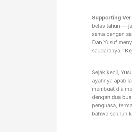
Supporting Ver
belas tahun — 
sama dengan sau
Dan Yusuf meny
saudaranya.”
Keja
Sejak kecil, Yu
ayahnya apabila
membuat dia men
dengan dua buah
penguasa, terma
bahwa seluruh 