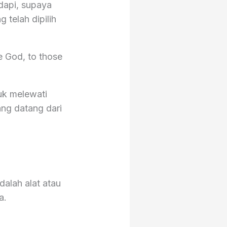
adapi, supaya
 telah dipilih
e God, to those
uk melewati
ang datang dari
dalah alat atau
a.