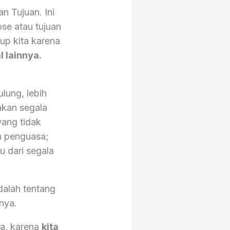
n Tujuan. Ini
ose atau tujuan
up kita karena
 lainnya.
ulung, lebih
takan segala
yang tidak
n penguasa;
u dari segala
adalah tentang
nya.
ta, karena
kita