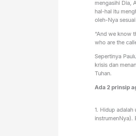
mengasihi Dia, A
hal-hal itu meng
oleh-Nya sesua
“And we know th
who are the cal
Sepertinya Paul
krisis dan menan
Tuhan.
Ada 2 prinsip a
1. Hidup adalah 
instrumenNya). B