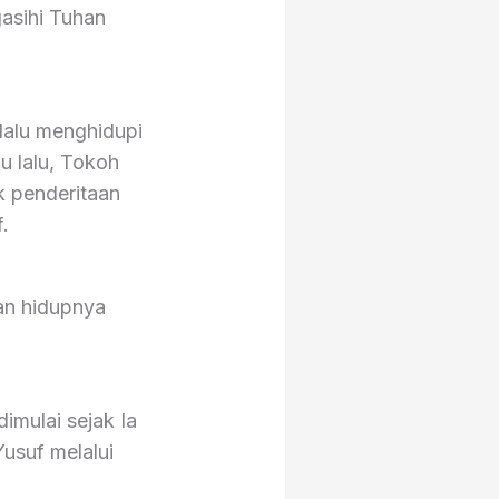
asihi Tuhan
lalu menghidupi
u lalu, Tokoh
k penderitaan
.
an hidupnya
dimulai sejak Ia
usuf melalui