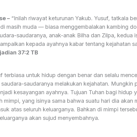
se –
“Inilah riwayat keturunan Yakub. Yusuf, tatkala be
jadi masih muda — biasa menggembalakan kambing d
dara-saudaranya, anak-anak Bilha dan Zilpa, kedua is
ampaikan kepada ayahnya kabar tentang kejahatan s
dian‬ ‭37:2‬ ‭TB‬‬
suf terbiasa untuk hidup dengan benar dan selalu menc
 saudara-saudaranya melakukan kejahatan. Mungkin pr
jadi kesayangan ayahnya. Tujuan Tuhan bagi hidup y
 mimpi, yang isinya sama bahwa suatu hari dia akan 
suk atas seluruh keluarganya. Bahkan di mimpi terseb
keluarganya akan sujud menyembahnya.