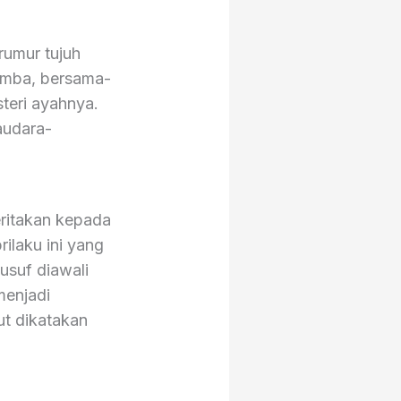
rumur tujuh
omba, bersama-
teri ayahnya.
audara-
eritakan kepada
ilaku ini yang
usuf diawali
menjadi
ut dikatakan