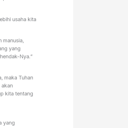
ebihi usaha kita
n manusia,
rang yang
ehendak-Nya.”
ta, maka Tuhan
a akan
p kita tentang
ta yang