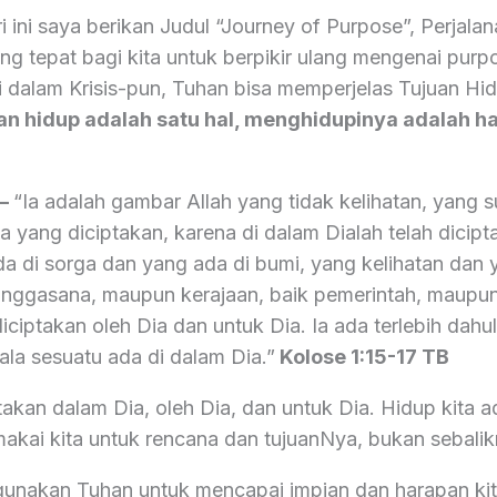
 ini saya berikan Judul “Journey of Purpose”, Perjalana
g tepat bagi kita untuk berpikir ulang mengenai purp
i dalam Krisis-pun, Tuhan bisa memperjelas Tujuan Hid
an hidup adalah satu hal, menghidupinya adalah hal
 –
“Ia adalah gambar Allah yang tidak kelihatan, yang s
a yang diciptakan, karena di dalam Dialah telah dicip
da di sorga dan yang ada di bumi, yang kelihatan dan 
 singgasana, maupun kerajaan, baik pemerintah, maupu
iciptakan oleh Dia dan untuk Dia. Ia ada terlebih dahul
ala sesuatu ada di dalam Dia.”
Kolose‬ ‭1:15-17‬ ‭TB‬‬
ptakan dalam Dia, oleh Dia, dan untuk Dia. Hidup kita 
kai kita untuk rencana dan tujuanNya, bukan sebalik
gunakan Tuhan untuk mencapai impian dan harapan ki