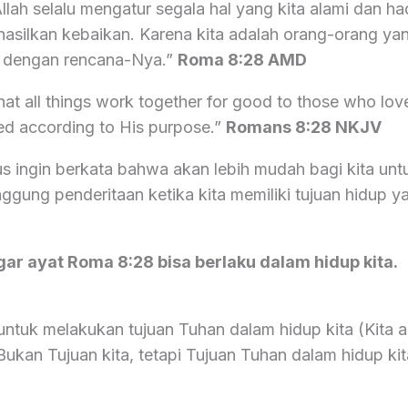
llah selalu mengatur segala hal yang kita alami dan h
hasilkan kebaikan. Karena kita adalah orang-orang yang
i dengan rencana-Nya.”
Roma‬ ‭8:28‬ ‭AMD
at all things work together for good to those who lov
led according to His purpose.”
Romans‬ ‭8:28‬ ‭NKJV‬‬
us ingin berkata bahwa akan lebih mudah bagi kita unt
ggung penderitaan ketika kita memiliki tujuan hidup y
gar ayat Roma 8:28 bisa berlaku dalam hidup kita.
untuk melakukan tujuan Tuhan dalam hidup kita (Kita a
ukan Tujuan kita, tetapi Tujuan Tuhan dalam hidup kit