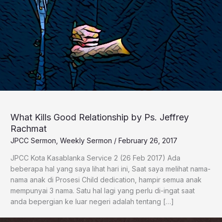
What Kills Good Relationship by Ps. Jeffrey
Rachmat
JPCC Sermon
,
Weekly Sermon
/
February 26, 2017
​JPCC Kota Kasablanka Service 2 (26 Feb 2017) Ada
beberapa hal yang saya lihat hari ini, Saat saya melihat nama-
nama anak di Prosesi Child dedication, hampir semua anak
mempunyai 3 nama. Satu hal lagi yang perlu di-ingat saat
anda bepergian ke luar negeri adalah tentang […]