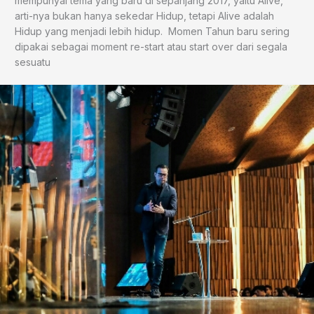
mempunyai tema yang baru di sepanjang 2017, yaitu Alive,
arti-nya bukan hanya sekedar Hidup, tetapi Alive adalah
Hidup yang menjadi lebih hidup. Momen Tahun baru sering
dipakai sebagai moment re-start atau start over dari segala
sesuatu