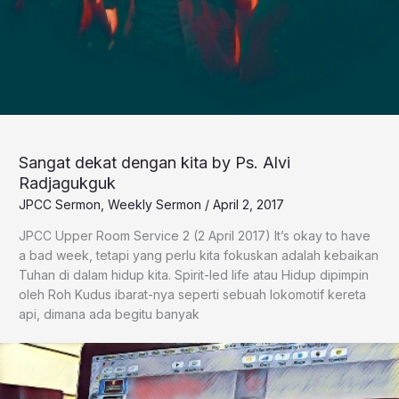
Sangat dekat dengan kita by Ps. Alvi
Radjagukguk
JPCC Sermon
,
Weekly Sermon
/
April 2, 2017
JPCC Upper Room Service 2 (2 April 2017) It’s okay to have
a bad week, tetapi yang perlu kita fokuskan adalah kebaikan
Tuhan di dalam hidup kita. Spirit-led life atau Hidup dipimpin
oleh Roh Kudus ibarat-nya seperti sebuah lokomotif kereta
api, dimana ada begitu banyak