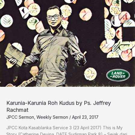
Karunia-Karunia Roh Kudus by Ps. Jeffrey
Rachmat
JPCC Sermon
,
Weekly Sermon
/
April 23, 2017
JPCC Kota Kasablanka Service 3 (23 April 2017) This is My
Story (Catherine Devina, DATE Sudirman Park 8) – Sejak dari