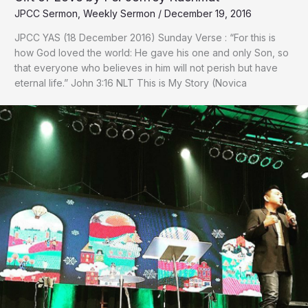
JPCC Sermon
,
Weekly Sermon
/
December 19, 2016
JPCC YAS (18 December 2016) Sunday Verse : “For this is
how God loved the world: He gave his one and only Son, so
that everyone who believes in him will not perish but have
eternal life.” ‭‭John‬ ‭3:16‬ ‭NLT‬‬ This is My Story (Novica