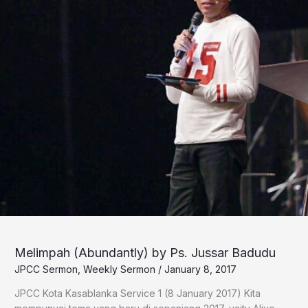
Melimpah (Abundantly) by Ps. Jussar Badudu
JPCC Sermon
,
Weekly Sermon
/
January 8, 2017
​JPCC Kota Kasablanka Service 1 (8 January 2017) Kita