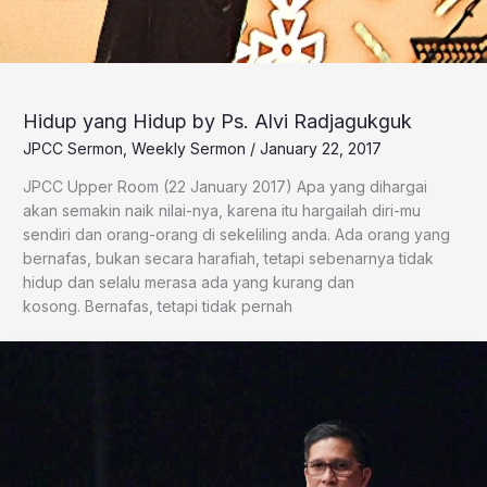
Hidup yang Hidup by Ps. Alvi Radjagukguk
JPCC Sermon
,
Weekly Sermon
/
January 22, 2017
JPCC Upper Room (22 January 2017) Apa yang dihargai
akan semakin naik nilai-nya, karena itu hargailah diri-mu
sendiri dan orang-orang di sekeliling anda. Ada orang yang
bernafas, bukan secara harafiah, tetapi sebenarnya tidak
hidup dan selalu merasa ada yang kurang dan
kosong. Bernafas, tetapi tidak pernah